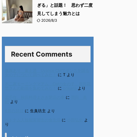
ぎる」と話題！ 思わず二度
見してしまう魅力とは
2026/8/3
Recent Comments
進展あり 富士通 Uvance CMでダンスを踊る
女の子について調べてみた！
に
T
より
不二家モーニングマアム CMの女の子 原田花
埜さんの動画を集めてみた！
に
orikana
より
北千住、秋田料理まさき閉店の事
に
岡田 美
妃
より
6月の31日
に
生臭坊主
より
ベトナム人技能実習生の食生活
に
小田弘史
よ
り