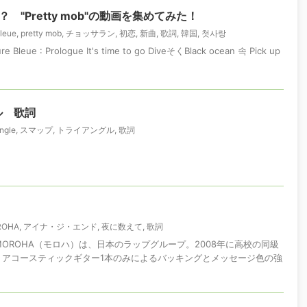
？ "Pretty mob"の動画を集めてみた！
leue
,
pretty mob
,
チョッサラン
,
初恋
,
新曲
,
歌詞
,
韓国
,
첫사랑
e : Prologue It's time to go DiveそくBlack ocean 속 Pick up
ル 歌詞
angle
,
スマップ
,
トライアングル
,
歌詞
ROHA
,
アイナ・ジ・エンド
,
夜に数えて
,
歌詞
 MOROHA（モロハ）は、日本のラップグループ。2008年に高校の同級
。アコースティックギター1本のみによるバッキングとメッセージ色の強