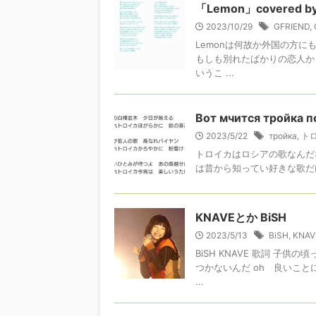
「Lemon」covered by
2023/10/29
GFRIEND
,
Lemonは何故か外国の方に
もしも別れたばかりの恋人か
いうこ ...
Вот мчится тройка п
2023/5/22
тройка
,
ト
トロイカはロシアの歌なんだ
は昔から知ってい好きな歌だ
KNAVEとか BiSH
2023/5/13
BiSH
,
KNAV
BiSH KNAVE 歌詞 
つかないんだ oh 良いこ
...