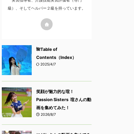
実習指導者、介護技能実習評価者（専門
級）、そしてヘルパー２級を持っています。
🌺Table of
Contents（Index）
2025/4/7
笑顔が魅力的な瑄！
Passion Sisters 瑄さんの動
画を集めてみた！
2026/8/7