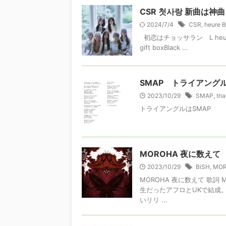
CSR 첫사랑 新曲は神曲
2024/7/4
CSR
,
heure B
初恋はチョッサラン L heure Bleu
gift boxBlack ...
SMAP トライアング
2023/10/29
SMAP
,
tri
トライアングルはSMAP
MOROHA 夜に数えて
2023/10/29
BiSH
,
MO
MOROHA 夜に数えて 歌詞
生だったアフロとUKで結成
いリリ ...