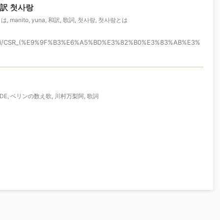
和訳 첫사랑
とは
,
manito
,
yuna
,
和訳
,
歌詞
,
첫사랑
,
첫사랑とは
rg/wiki/CSR_(%E9%9F%B3%E6%A5%BD%E3%82%B0%E3%83%AB%E3%
DE
,
ベリンの数え歌
,
川村万梨阿
,
歌詞