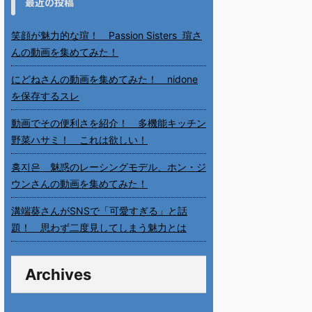
最近の投稿
笑顔が魅力的な瑄！ Passion Sisters 瑄さ
んの動画を集めてみた！
にどねさんの動画を集めてみた！ nidone
を保存するスレ
動画でその便利さを紹介！ 多機能キッチン
野菜ハサミ！ これは欲しい！
홍지은 魅惑のレーシングモデル、ホン・ジ
ウンさんの動画を集めてみた！
溝端葵さんがSNSで「可愛すぎる」と話
題！ 思わず二度見してしまう魅力とは
Archives