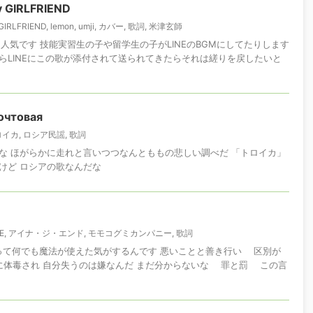
 GIRLFRIEND
GIRLFRIEND
,
lemon
,
umji
,
カバー
,
歌詞
,
米津玄師
も人気です 技能実習生の子や留学生の子がLINEのBGMにしてたりします
らLINEにこの歌が添付されて送られてきたらそれは縒りを戻したいと
очтовая
ロイカ
,
ロシア民謡
,
歌詞
な ほがらかに走れと言いつつなんとももの悲しい調べだ 「トロイカ」
けど ロシアの歌なんだな
E
,
アイナ・ジ・エンド
,
モモコグミカンパニー
,
歌詞
子供の頃って何でも魔法が使えた気がするんです 悪いことと善き行い 区別が
とに体毒され 自分失うのは嫌なんだ まだ分からないな 罪と罰 この言