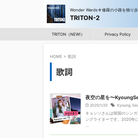
Wonder Wards☆修羅の小路を独り
TRITON-2
TRITON（NEW!）
Privacy Policy
HOME
>
歌詞
歌詞
夜空の星を〜KyoungSe
2025/1/20
Kyoung
,
Se
キョンソさんは韓国のシンガー
ングライターです。2020年に
...