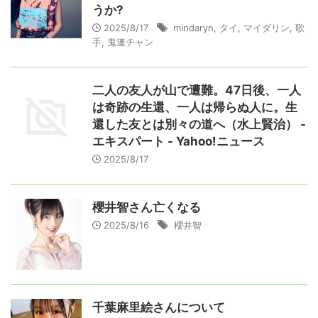
うか?
2025/8/17
mindaryn
,
タイ
,
マイダリン
,
歌
手
,
鬼連チャン
二人の友人が山で遭難。47日後、一人
は奇跡の生還、一人は帰らぬ人に。生
還した友とは別々の道へ（水上賢治） -
エキスパート - Yahoo!ニュース
2025/8/17
櫻井智さん亡くなる
2025/8/16
櫻井智
千葉麻里絵さんについて