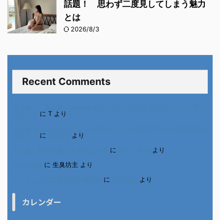
話題！ 思わず二度見してしまう魅力
とは
2026/8/3
Recent Comments
進展あり 富士通 Uvance CMでダンスを踊る女の子について調べ
てみた！
に
T
より
不二家モーニングマアム CMの女の子 原田花埜さんの動画を集め
てみた！
に
orikana
より
北千住、秋田料理まさき閉店の事
に
岡田 美妃
より
6月の31日
に
生臭坊主
より
ベトナム人技能実習生の食生活
に
小田弘史
より
カレンダー