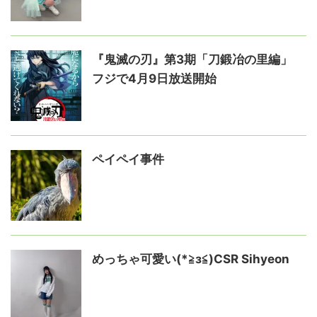
『鬼滅の刃』第3期「刀鍛冶の里編」
フジで4月9日放送開始
ペイペイ事件
めっちゃ可愛い(*≧з≦)CSR Sihyeon