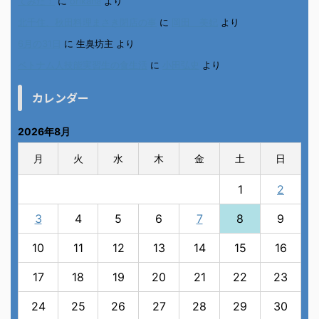
てみた！
に
orikana
より
北千住、秋田料理まさき閉店の事
に
岡田 美妃
より
6月の31日
に
生臭坊主
より
ベトナム人技能実習生の食生活
に
小田弘史
より
カレンダー
2026年8月
月
火
水
木
金
土
日
1
2
3
4
5
6
7
8
9
10
11
12
13
14
15
16
17
18
19
20
21
22
23
24
25
26
27
28
29
30