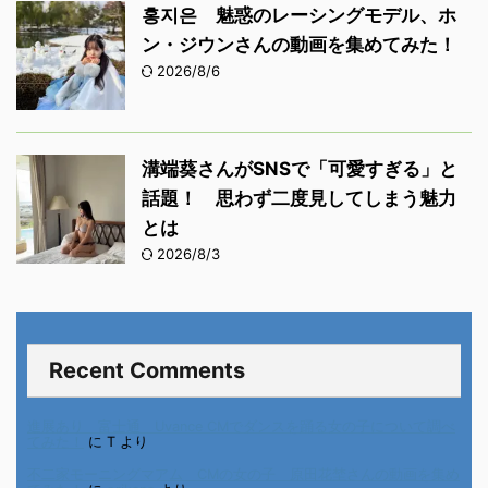
홍지은 魅惑のレーシングモデル、ホ
ン・ジウンさんの動画を集めてみた！
2026/8/6
溝端葵さんがSNSで「可愛すぎる」と
話題！ 思わず二度見してしまう魅力
とは
2026/8/3
Recent Comments
進展あり 富士通 Uvance CMでダンスを踊る女の子について調べ
てみた！
に
T
より
不二家モーニングマアム CMの女の子 原田花埜さんの動画を集め