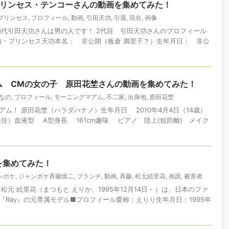
プリンセス・テンコーさんの動画を集めてみた！
プリンセス
,
プロフィール
,
動画
,
引田天功
,
引退
,
現在
,
画像
初代引田天功さんは男の人です！ 2代目 引田天功さんのプロフィール
天功・プリンセス天功本名： 非公開（板倉 満里子？）生年月日： 非公
ム CMの女の子 原田花埜さんの動画を集めてみた！
なの
,
プロフィール
,
モーニングマアム
,
不二家
,
出身地
,
原田花埜
ム！ 原田花埜（ハラダハナノ）生年月日 2010年4月4日（14歳）
住）血液型 A型身長 161cm趣味 ピアノ 陸上(短距離) メイク
を集めてみた！
ンポケ
,
ジャンポケ斉藤慎二
,
ブランチ
,
動画
,
斉藤
,
松元絵里花
,
画面
,
被害者
元 絵里花（まつもと えりか、1995年12月14日 - ）は、日本のファ
Ray』の元専属モデル■プロフィール愛称：えりり生年月日：1995年