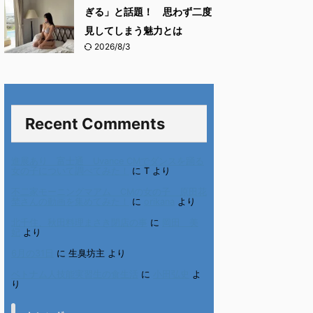
ぎる」と話題！ 思わず二度
見してしまう魅力とは
2026/8/3
Recent Comments
進展あり 富士通 Uvance CMでダンスを踊る
女の子について調べてみた！
に
T
より
不二家モーニングマアム CMの女の子 原田花
埜さんの動画を集めてみた！
に
orikana
より
北千住、秋田料理まさき閉店の事
に
岡田 美
妃
より
6月の31日
に
生臭坊主
より
ベトナム人技能実習生の食生活
に
小田弘史
よ
り