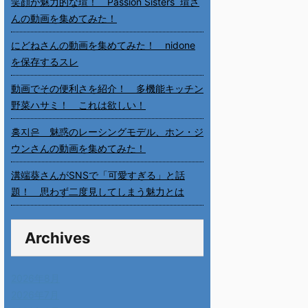
笑顔が魅力的な瑄！ Passion Sisters 瑄さ
んの動画を集めてみた！
にどねさんの動画を集めてみた！ nidone
を保存するスレ
動画でその便利さを紹介！ 多機能キッチン
野菜ハサミ！ これは欲しい！
홍지은 魅惑のレーシングモデル、ホン・ジ
ウンさんの動画を集めてみた！
溝端葵さんがSNSで「可愛すぎる」と話
題！ 思わず二度見してしまう魅力とは
Archives
2026年8月
2026年7月