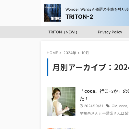
Wonder Wards☆修羅の小路を独り
TRITON-2
TRITON（NEW!）
Privacy Policy
HOME
>
2024年
>
10月
月別アーカイブ：202
「coca、行こっか」
た！
2024/10/31
CM
,
coca
,
平祐奈さんと平愛梨さんは姉