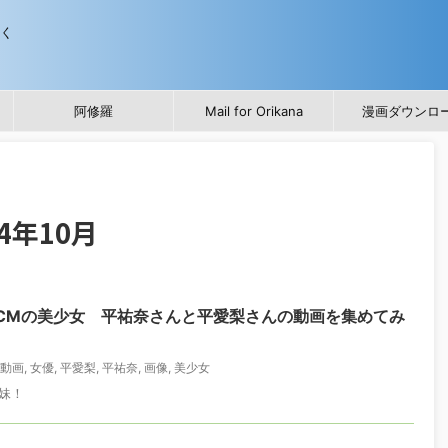
歩く
阿修羅
Mail for Orikana
漫画ダウンロ
4年10月
のCMの美少女 平祐奈さんと平愛梨さんの動画を集めてみ
動画
,
女優
,
平愛梨
,
平祐奈
,
画像
,
美少女
妹！