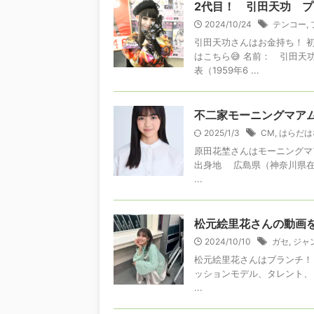
2代目！ 引田天功 
2024/10/24
テンコー
,
引田天功さんはお金持ち！ 
はこちら😅 名前： 引田
表（1959年6 ...
不二家モーニングマア
2025/1/3
CM
,
はらだは
原田花埜さんはモーニングマア
出身地 広島県（神奈川県在
...
松元絵里花さんの動画
2024/10/10
ガセ
,
ジャ
松元絵里花さんはブランチ！ 松
ッションモデル、タレント、『
...