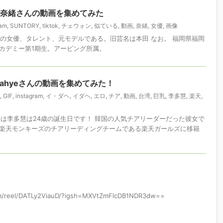
 奈緒さんの動画を集めてみた
ram
,
SUNTORY
,
tiktok
,
チェウォン
,
似ている
,
動画
,
奈緒
,
女優
,
画像
本の女優、タレント、元モデルである。旧芸名は本田 なお。 福岡県福岡
カデミー第1期生。アービング所属。
 dahyeさんの動画を集めてみた！
,
GIF
,
instagram
,
イ・ダヘ
,
イダヘ
,
エロ
,
チア
,
動画
,
台湾
,
巨乳
,
李多慧
,
楽天
,
8月4日は李多慧は24歳の誕生日です！ 韓国の人気チアリーダーだった彼女で
楽天モンキーズのチアリーディングチームである楽天ガールズに移籍
om/reel/DATLy2ViauD/?igsh=MXVtZmFlcDB1NDR3dw==