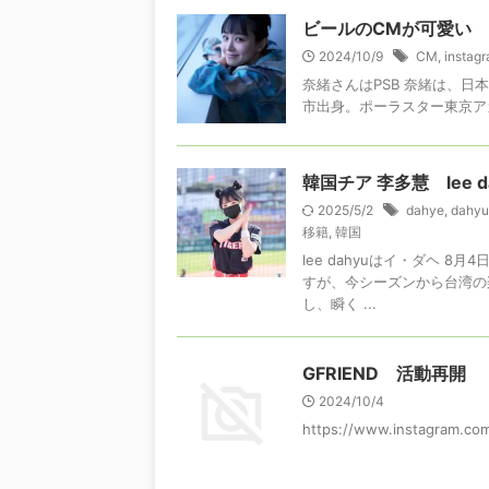
ビールのCMが可愛い
2024/10/9
CM
,
instag
奈緒さんはPSB 奈緒は、日
市出身。ポーラスター東京ア
韓国チア 李多慧 lee
2025/5/2
dahye
,
dahyu
移籍
,
韓国
lee dahyuはイ・ダヘ 
すが、今シーズンから台湾の
し、瞬く ...
GFRIEND 活動再開
2024/10/4
https://www.instagram.c