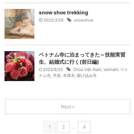
snow shoe trekking
2022/3/26
snowshoe
ベトナム寺に泊まってきた～技能実習
生、結婚式に行く(前日編)
2023/8/25
Chùa Việt Nam
,
vietnam
,
ベト
ナム寺
,
半原
,
本厚木
,
駆け込み寺
Next »
1
2
…
4