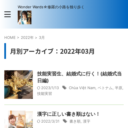
Wonder Wards☆修羅の小路を独り歩く
HOME
>
2022年
>
3月
月別アーカイブ：2022年03月
技能実習生、結婚式に行く！(結婚式当
日編)
2023/1/13
Chùa Việt Nam
,
ベトナム
,
半原
,
技能実習
漢字に正しい書き順はない！
2022/3/31
書き順
,
漢字