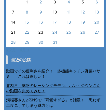
1
2
3
4
5
6
7
8
9
10
11
12
13
14
15
16
17
18
19
20
21
22
23
24
25
26
27
28
29
30
31
« 2月
4月 »
最近の投稿
動画でその便利さを紹介！ 多機能キッチン野菜ハサ
ミ！ これは欲しい！
홍지은 魅惑のレーシングモデル、ホン・ジウンさん
の動画を集めてみた！
溝端葵さんがSNSで「可愛すぎる」と話題！ 思わず
二度見してしまう魅力とは