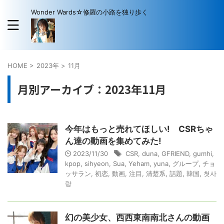
Wonder Wards☆修羅の小路を独り歩く
HOME
>
2023年
>
11月
月別アーカイブ：2023年11月
今年はもっと売れてほしい! CSRちゃ
ん達の動画を集めてみた!
2023/11/30
CSR
,
duna
,
GFRIEND
,
gumhi
,
kpop
,
sihyeon
,
Sua
,
Yeham
,
yuna
,
グループ
,
チョ
ッサラン
,
初恋
,
動画
,
注目
,
清楚系
,
話題
,
韓国
,
첫사
랑
幻の美少女、西西東南南北さんの動画