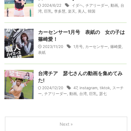
2024/6/22
イダヘ
,
チアリーダー
,
動画
,
台
湾
,
巨乳
,
李多慧
,
楽天
,
美人
,
韓国
カーセンサー1月号 表紙の゙女の子は
篠崎愛！
2023/11/20
1月号
,
カーセンサー
,
篠崎愛
,
表紙
台湾チア 瑟七さんの動画を集めてみ
た!
2024/12/20
47
,
instagram
,
tiktok
,
スーチ
ー
,
チアリーダー
,
動画
,
台湾
,
巨乳
,
瑟七
Next »