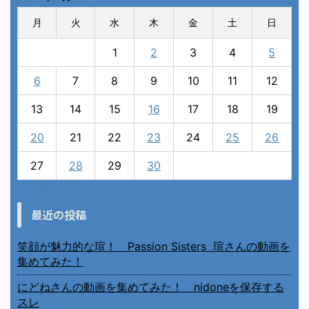
月
火
水
木
金
土
日
1
2
3
4
5
6
7
8
9
10
11
12
13
14
15
16
17
18
19
20
21
22
23
24
25
26
27
28
29
30
« 10月
12月 »
最近の投稿
笑顔が魅力的な瑄！ Passion Sisters 瑄さんの動画を
集めてみた！
にどねさんの動画を集めてみた！ nidoneを保存する
スレ