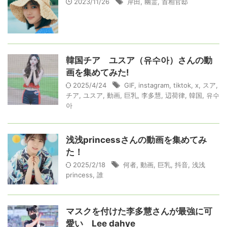
2023/11/26
岸田
,
幽霊
,
首相官邸
韓国チア ユスア（유수아）さんの動
画を集めてみた!
2025/4/24
GIF
,
instagram
,
tiktok
,
x
,
スア
,
チア
,
ユスア
,
動画
,
巨乳
,
李多慧
,
辺荷律
,
韓国
,
유수
아
浅浅princessさんの動画を集めてみ
た！
2025/2/18
何者
,
動画
,
巨乳
,
抖音
,
浅浅
princess
,
誰
マスクを付けた李多慧さんが最強に可
愛い Lee dahye