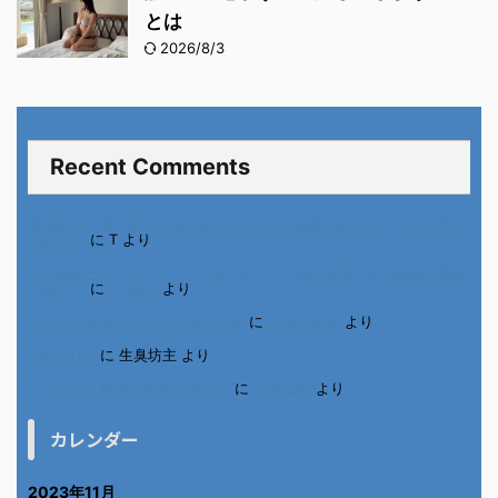
とは
2026/8/3
Recent Comments
進展あり 富士通 Uvance CMでダンスを踊る女の子について調べ
てみた！
に
T
より
不二家モーニングマアム CMの女の子 原田花埜さんの動画を集め
てみた！
に
orikana
より
北千住、秋田料理まさき閉店の事
に
岡田 美妃
より
6月の31日
に
生臭坊主
より
ベトナム人技能実習生の食生活
に
小田弘史
より
カレンダー
2023年11月