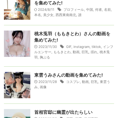
を集めてみた!
2024/8/11
プロフィール
,
中国
,
何者
,
名前
,
本名
,
美少女
,
西西東南南北
,
誰
桃木兎羽（ももきとわ）さんの動画を
集めてみた!
2023/11/30
GIF
,
instagram
,
tiktok
,
インフ
ルエンサー
,
ももきとわ
,
動画
,
巨乳
,
揺れ
,
桃木兎
羽
,
胸ぶる
東雲うみさんの動画を集めてみた!
2023/11/28
コスプレ
,
動画
,
巨乳
,
東雲う
み
,
画像
首相官邸に幽霊が出たらしい