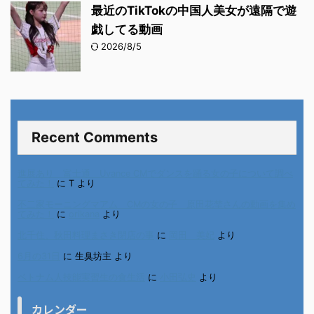
最近のTikTokの中国人美女が遠隔で遊
戯してる動画
2026/8/5
Recent Comments
進展あり 富士通 Uvance CMでダンスを踊る女の子について調べ
てみた！
に
T
より
不二家モーニングマアム CMの女の子 原田花埜さんの動画を集め
てみた！
に
orikana
より
北千住、秋田料理まさき閉店の事
に
岡田 美妃
より
6月の31日
に
生臭坊主
より
ベトナム人技能実習生の食生活
に
小田弘史
より
カレンダー