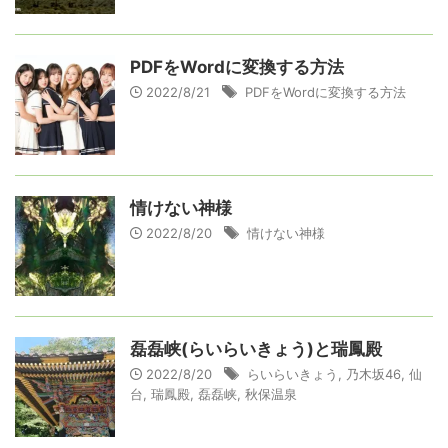
PDFをWordに変換する方法
2022/8/21
PDFをWordに変換する方法
情けない神様
2022/8/20
情けない神様
磊磊峡(らいらいきょう)と瑞鳳殿
2022/8/20
らいらいきょう
,
乃木坂46
,
仙
台
,
瑞鳳殿
,
磊磊峡
,
秋保温泉