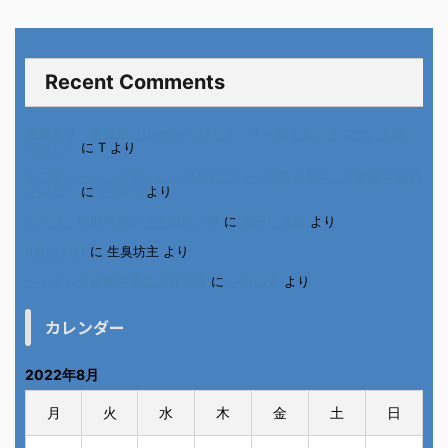
Recent Comments
進展あり 富士通 Uvance CMでダンスを踊る女の子について調べ
てみた！
に
T
より
不二家モーニングマアム CMの女の子 原田花埜さんの動画を集め
てみた！
に
orikana
より
北千住、秋田料理まさき閉店の事
に
岡田 美妃
より
6月の31日
に
生臭坊主
より
ベトナム人技能実習生の食生活
に
小田弘史
より
カレンダー
2022年8月
月
火
水
木
金
土
日