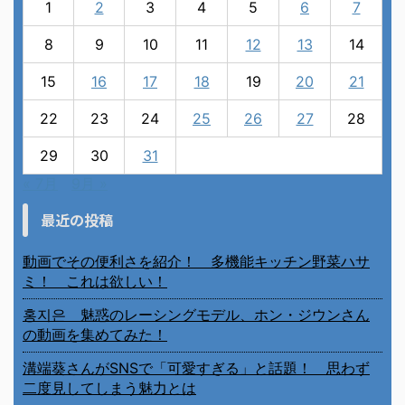
1
2
3
4
5
6
7
8
9
10
11
12
13
14
15
16
17
18
19
20
21
22
23
24
25
26
27
28
29
30
31
« 7月
9月 »
最近の投稿
動画でその便利さを紹介！ 多機能キッチン野菜ハサ
ミ！ これは欲しい！
홍지은 魅惑のレーシングモデル、ホン・ジウンさん
の動画を集めてみた！
溝端葵さんがSNSで「可愛すぎる」と話題！ 思わず
二度見してしまう魅力とは