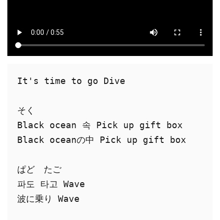
It's time to go Dive
そく
Black ocean 속 Pick up gift box
Black oceanの中 Pick up gift box
ぱど　たご
파도 타고 Wave
波に乗り Wave