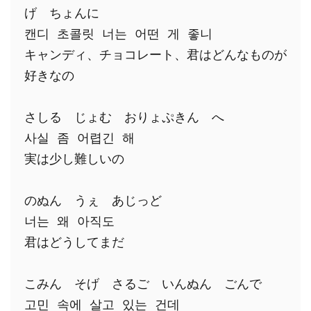
げ　ちょんに
캔디 초콜릿 너는 어떤 게 좋니
キャンディ、チョコレート、君はどんなものが
好きなの
さしる　じょむ　おりょぷきん　へ
사실 좀 어렵긴 해
実は少し難しいの
のぬん　うぇ　あじっど
너는 왜 아직도
君はどうしてまだ
こみん　そげ　さるご　いんぬん　ごんで
고민 속에 살고 있는 건데