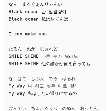
なん　まるぐぁんりゃんい
Black ocean 난 말괄량이
Black ocean 私はおてんば
I can make you
たるん　ぬが　むぉれど
SMILE SHINE 다른 누가 뭐래도
SMILE SHINE 他の誰かが何を言っても
な　はご　しぷん　でろ　はるれ
My Way 나 하고 싶은 대로 할래
My Way 私はしたい通りにするの
けんでぃ　ちょこるりっ　のぬん　おっとん　