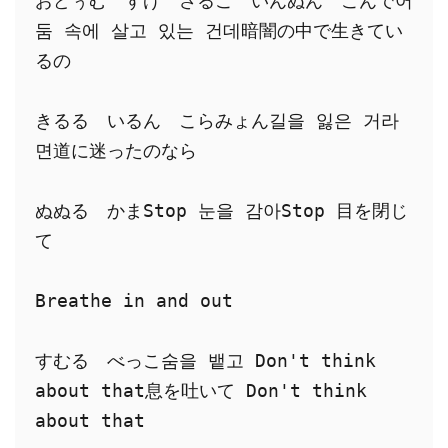
おどぅむ　すげ　さるご　いんぬん　ごんで어
둠 속에 살고 있는 건데暗闇の中で生きてい
るの
きるる　いるん　こらみょん길을 잃은 거라
면道に迷ったのなら
ぬぬる　かまStop 눈을 감아Stop 目を閉じ
て
Breathe in and out
すむる　べっこ숨을 뱉고 Don't think 
about that息を吐いて Don't think 
about that