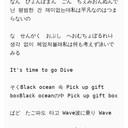
なん　ぴょんぼまん　ごん　ちぇみおんぬんで
난 평범한 건 재미없는데私は平凡なのはつま
らないの
な　せんがく　おぷし　へおむちょぼるれ나 
생각 없이 헤엄쳐볼래私は何も考えず泳いで
みる
It's time to go Dive
そくBlack ocean 속 Pick up gift 
boxBlack oceanの中 Pick up gift box
ぱど　たご파도 타고 Wave波に乗り Wave