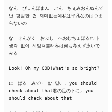
なん　ぴょんぼまん　ごん　ちぇみおんぬんで
난 평범한 건 재미없는데私は平凡なのはつま
らないの
な　せんがく　おぷし　へおむちょぼるれ나 
생각 없이 헤엄쳐볼래私は何も考えず泳いで
みる
Look! Oh my GOD!What's so bright?
に　ばる　みて네 발 밑에, you should 
check about that君の足の下に, you 
should check about that