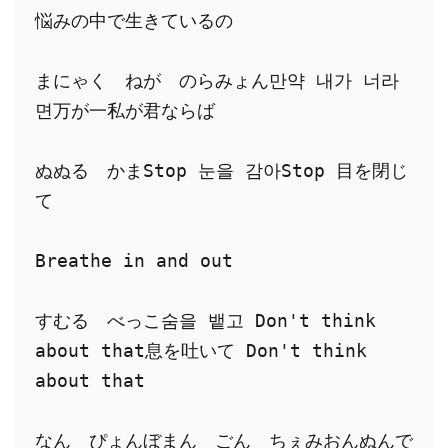
悩みの中で生きているの
まにゃく　ねが　のらみょん만약 내가 너라
면万が一私が君ならば
ぬぬる　かまStop 눈을 감아Stop 目を閉じ
て
Breathe in and out
すむる　べっこ숨을 뱉고 Don't think 
about that息を吐いて Don't think 
about that
なん　ぴょんぼまん　ごん　ちぇみおんぬんで