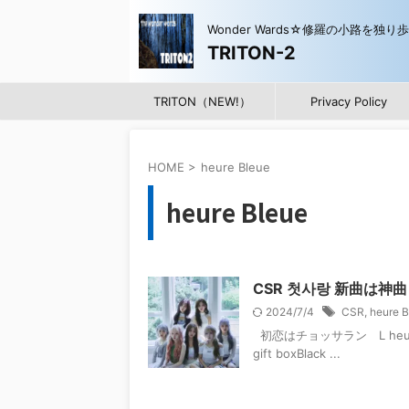
Wonder Wards☆修羅の小路を独り
TRITON-2
TRITON（NEW!）
Privacy Policy
HOME
>
heure Bleue
heure Bleue
CSR 첫사랑 新曲は神曲
2024/7/4
CSR
,
heure B
初恋はチョッサラン L heure Bleu
gift boxBlack ...