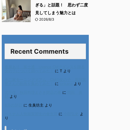
ぎる」と話題！ 思わず二度
見してしまう魅力とは
2026/8/3
Recent Comments
進展あり 富士通 Uvance CMでダンスを踊る
女の子について調べてみた！
に
T
より
不二家モーニングマアム CMの女の子 原田花
埜さんの動画を集めてみた！
に
orikana
より
北千住、秋田料理まさき閉店の事
に
岡田 美
妃
より
6月の31日
に
生臭坊主
より
ベトナム人技能実習生の食生活
に
小田弘史
よ
り