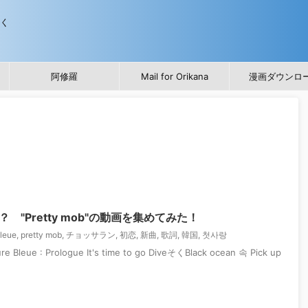
歩く
阿修羅
Mail for Orikana
漫画ダウンロ
？ "Pretty mob"の動画を集めてみた！
leue
,
pretty mob
,
チョッサラン
,
初恋
,
新曲
,
歌詞
,
韓国
,
첫사랑
e : Prologue It's time to go DiveそくBlack ocean 속 Pick up