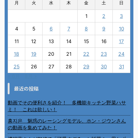
月
火
水
木
金
土
日
1
2
3
4
5
6
7
8
9
10
11
12
13
14
15
16
17
18
19
20
21
22
23
24
25
26
27
28
29
30
31
« 6月
8月 »
最近の投稿
動画でその便利さを紹介！ 多機能キッチン野菜ハサ
ミ！ これは欲しい！
홍지은 魅惑のレーシングモデル、ホン・ジウンさん
の動画を集めてみた！