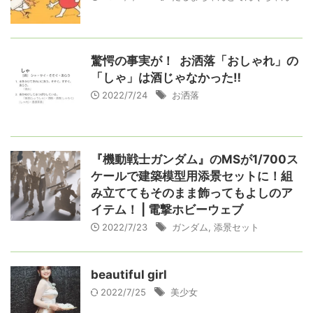
驚愕の事実が！ お洒落「おしゃれ」の
「しゃ」は酒じゃなかった‼️
2022/7/24
お洒落
『機動戦士ガンダム』のMSが1/700ス
ケールで建築模型用添景セットに！組
み立ててもそのまま飾ってもよしのア
イテム！ | 電撃ホビーウェブ
2022/7/23
ガンダム
,
添景セット
beautiful girl
2022/7/25
美少女