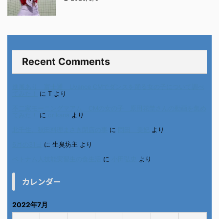
Recent Comments
進展あり 富士通 Uvance CMでダンスを踊る女の子について調べ
てみた！
に
T
より
不二家モーニングマアム CMの女の子 原田花埜さんの動画を集め
てみた！
に
orikana
より
北千住、秋田料理まさき閉店の事
に
岡田 美妃
より
6月の31日
に
生臭坊主
より
ベトナム人技能実習生の食生活
に
小田弘史
より
カレンダー
2022年7月