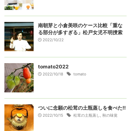
南朝芽と小倉美咲のケース比較「重な
る部分が多すぎる」松戸女児不明捜索
2022/10/22
tomato2022
2022/10/18
tomato
ついに念願の松茸の土瓶蒸しを食べた‼️
2022/10/15
松茸の土瓶蒸し
,
秋の味覚