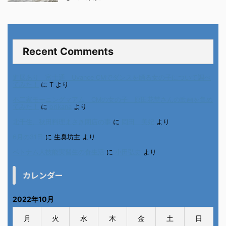
Recent Comments
進展あり 富士通 Uvance CMでダンスを踊る女の子について調べ
てみた！
に
T
より
不二家モーニングマアム CMの女の子 原田花埜さんの動画を集め
てみた！
に
orikana
より
北千住、秋田料理まさき閉店の事
に
岡田 美妃
より
6月の31日
に
生臭坊主
より
ベトナム人技能実習生の食生活
に
小田弘史
より
カレンダー
2022年10月
月
火
水
木
金
土
日