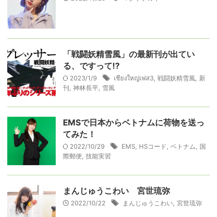
「戦闘妖精雪風」の最新刊が出てい
る、ですって⁉️
2023/1/9
เชียงใหญ่เฟส3
,
戦闘妖精雪風
,
新
刊
,
神林長平
,
雪風
EMSで日本からベトナムに荷物を送っ
てみた！
2022/10/29
EMS
,
HSコード
,
ベトナム
,
国
際郵便
,
技能実習
まんじゅうこわい 宮世琉弥
2022/10/22
まんじゅうこわい
,
宮世琉弥