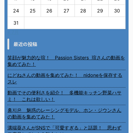
24
25
26
27
28
29
30
31
« 7月
最近の投稿
笑顔が魅力的な瑄！ Passion Sisters 瑄さんの動画を
集めてみた！
にどねさんの動画を集めてみた！ nidoneを保存する
スレ
動画でその便利さを紹介！ 多機能キッチン野菜ハサ
ミ！ これは欲しい！
홍지은 魅惑のレーシングモデル、ホン・ジウンさん
の動画を集めてみた！
溝端葵さんがSNSで「可愛すぎる」と話題！ 思わず