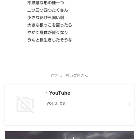
作詞は川村万梨阿さん
- YouTube
youtu.be