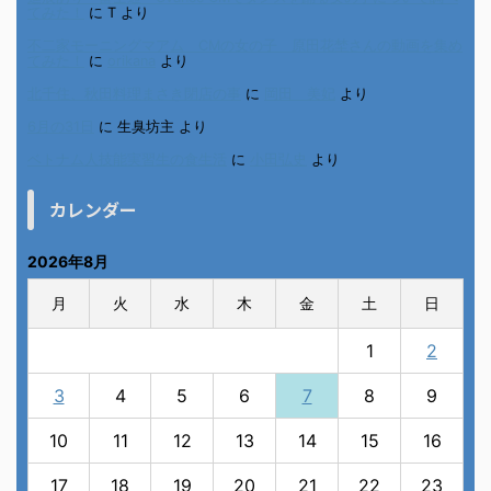
てみた！
に
T
より
不二家モーニングマアム CMの女の子 原田花埜さんの動画を集め
てみた！
に
orikana
より
北千住、秋田料理まさき閉店の事
に
岡田 美妃
より
6月の31日
に
生臭坊主
より
ベトナム人技能実習生の食生活
に
小田弘史
より
カレンダー
2026年8月
月
火
水
木
金
土
日
1
2
3
4
5
6
7
8
9
10
11
12
13
14
15
16
17
18
19
20
21
22
23