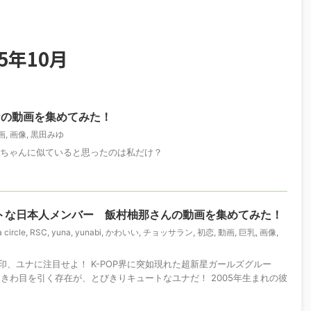
5年10月
アナの動画を集めてみた！
画
,
画像
,
黒田みゆ
ンちゃんに似ていると思ったのは私だけ？
キュートな日本人メンバー 飯村柚那さんの動画を集めてみた！
 circle
,
RSC
,
yuna
,
yunabi
,
かわいい
,
チョッサラン
,
初恋
,
動画
,
巨乳
,
画像
,
印、ユナに注目せよ！ K-POP界に突如現れた超新星ガールズグルー
ときわ目を引く存在が、とびきりキュートなユナだ！ 2005年生まれの彼