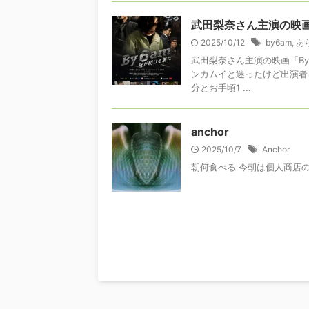
武田梨奈さん主演の映画「
2025/10/12
by6am
,
あ
武田梨奈さん主演の映画「By
ンカムイと迷ったけど出演者
分とお手頃1 ...
anchor
2025/10/7
Anchor
朝何食べる 今朝は個人商店の