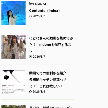
🌺Table of
Contents（Index）
2025/4/7
にどねさんの動画を集めてみ
た！ nidoneを保存するス
レ
2026/8/7
動画でその便利さを紹介！
多機能キッチン野菜ハサ
ミ！ これは欲しい！
2026/8/4
홍지은 魅惑のレーシングモ