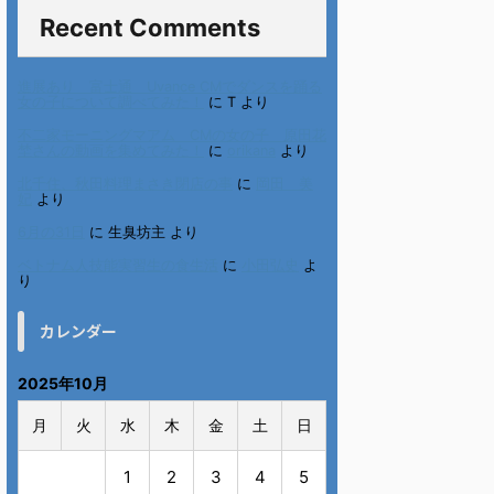
Recent Comments
進展あり 富士通 Uvance CMでダンスを踊る
女の子について調べてみた！
に
T
より
不二家モーニングマアム CMの女の子 原田花
埜さんの動画を集めてみた！
に
orikana
より
北千住、秋田料理まさき閉店の事
に
岡田 美
妃
より
6月の31日
に
生臭坊主
より
ベトナム人技能実習生の食生活
に
小田弘史
よ
り
カレンダー
2025年10月
月
火
水
木
金
土
日
1
2
3
4
5