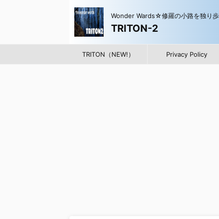
Wonder Wards☆修羅の小路を独り
TRITON-2
TRITON（NEW!）
Privacy Policy