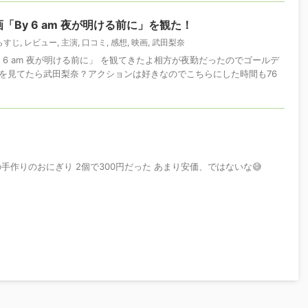
By 6 am 夜が明ける前に」を観た！
らすじ
,
レビュー
,
主演
,
口コミ
,
感想
,
映画
,
武田梨奈
 6 am 夜が明ける前に」 を観てきたよ相方が夜勤だったのでゴールデ
を見てたら武田梨奈？アクションは好きなのでこちらにした時間も76
手作りのおにぎり 2個で300円だった あまり安価、ではないな😅