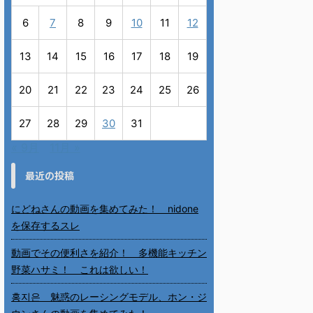
6
7
8
9
10
11
12
13
14
15
16
17
18
19
20
21
22
23
24
25
26
27
28
29
30
31
« 9月
11月 »
最近の投稿
にどねさんの動画を集めてみた！ nidone
を保存するスレ
動画でその便利さを紹介！ 多機能キッチン
野菜ハサミ！ これは欲しい！
홍지은 魅惑のレーシングモデル、ホン・ジ