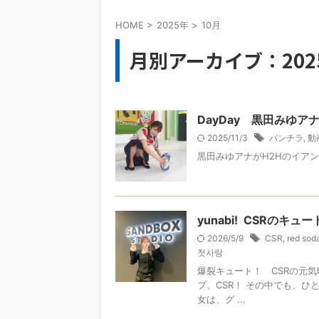
HOME
>
2025年
>
10月
月別アーカイブ：202
DayDay 黒田みゆ
2025/11/3
パンチラ
,
動
黒田みゆアナがH2Hのイア
yunabi! CSRの
2026/5/9
CSR
,
red soda
첫사랑
爆裂キュート！ CSRの元気
プ、CSR！ その中でも、ひ
女は、グ ...