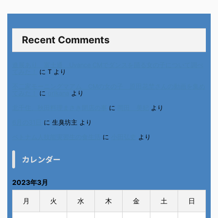
Recent Comments
進展あり 富士通 Uvance CMでダンスを踊る女の子について調べ
てみた！
に
T
より
不二家モーニングマアム CMの女の子 原田花埜さんの動画を集め
てみた！
に
orikana
より
北千住、秋田料理まさき閉店の事
に
岡田 美妃
より
6月の31日
に
生臭坊主
より
ベトナム人技能実習生の食生活
に
小田弘史
より
カレンダー
2023年3月
月
火
水
木
金
土
日