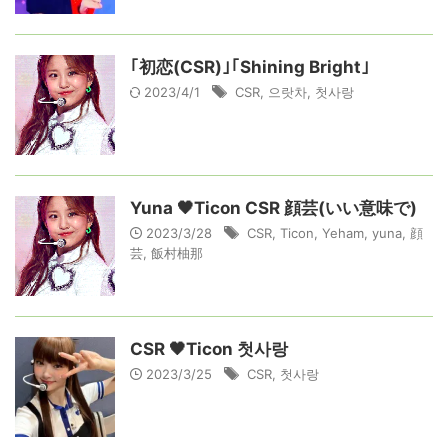
｢初恋(CSR)｣｢Shining Bright｣
2023/4/1
CSR
,
으랏차
,
첫사랑
Yuna 🖤Ticon CSR 顔芸(いい意味で)
2023/3/28
CSR
,
Ticon
,
Yeham
,
yuna
,
顔
芸
,
飯村柚那
CSR 🖤Ticon 첫사랑
2023/3/25
CSR
,
첫사랑