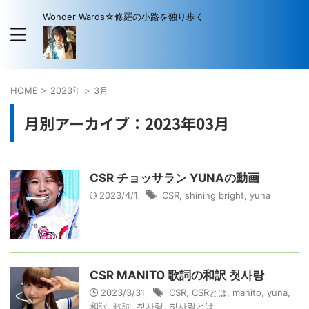
Wonder Wards☆修羅の小路を独り歩く
HOME
>
2023年
>
3月
月別アーカイブ：2023年03月
CSR チョッサラン YUNAの動画
2023/4/1
CSR
,
shining bright
,
yuna
CSR MANITO 歌詞の和訳 첫사랑
2023/3/31
CSR
,
CSRとは
,
manito
,
yuna
,
和訳
,
歌詞
,
첫사랑
,
첫사랑とは