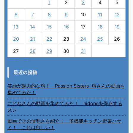
1
2
3
4
5
6
7
8
9
10
11
12
13
14
15
16
17
18
19
20
21
22
23
24
25
26
27
28
29
30
31
« 2月
4月 »
最近の投稿
笑顔が魅力的な瑄！ Passion Sisters 瑄さんの動画を
集めてみた！
にどねさんの動画を集めてみた！ nidoneを保存する
スレ
動画でその便利さを紹介！ 多機能キッチン野菜ハサ
ミ！ これは欲しい！