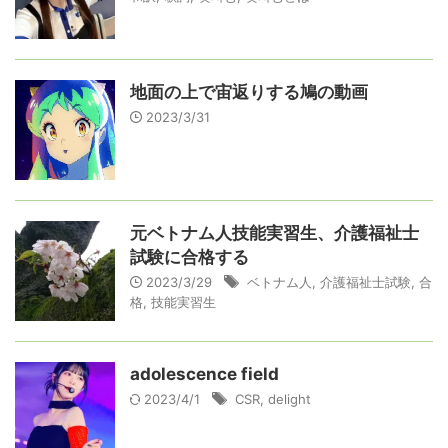
地面の上で宙返りする鳩の動画
2023/3/31
元ベトナム人技能実習生、介護福祉士
試験に合格する
2023/3/29
ベトナム人
,
介護福祉士試験
,
合
格
,
技能実習生
adolescence field
2023/4/1
CSR
,
delight