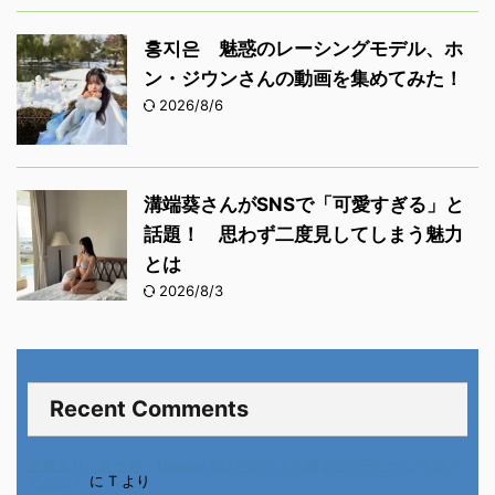
홍지은 魅惑のレーシングモデル、ホ
ン・ジウンさんの動画を集めてみた！
2026/8/6
溝端葵さんがSNSで「可愛すぎる」と
話題！ 思わず二度見してしまう魅力
とは
2026/8/3
Recent Comments
進展あり 富士通 Uvance CMでダンスを踊る女の子について調べ
てみた！
に
T
より