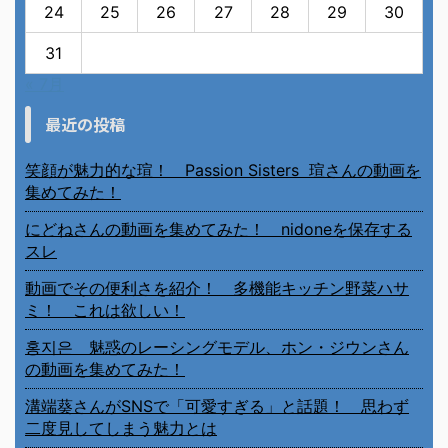
24
25
26
27
28
29
30
31
« 7月
最近の投稿
笑顔が魅力的な瑄！ Passion Sisters 瑄さんの動画を
集めてみた！
にどねさんの動画を集めてみた！ nidoneを保存する
スレ
動画でその便利さを紹介！ 多機能キッチン野菜ハサ
ミ！ これは欲しい！
홍지은 魅惑のレーシングモデル、ホン・ジウンさん
の動画を集めてみた！
溝端葵さんがSNSで「可愛すぎる」と話題！ 思わず
二度見してしまう魅力とは