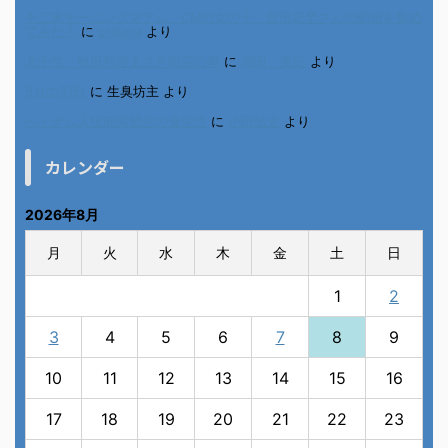
不二家モーニングマアム CMの女の子 原田花埜さんの動画を集め
てみた！
に
orikana
より
北千住、秋田料理まさき閉店の事
に
岡田 美妃
より
6月の31日
に
生臭坊主
より
ベトナム人技能実習生の食生活
に
小田弘史
より
カレンダー
2026年8月
月
火
水
木
金
土
日
1
2
3
4
5
6
7
8
9
10
11
12
13
14
15
16
17
18
19
20
21
22
23