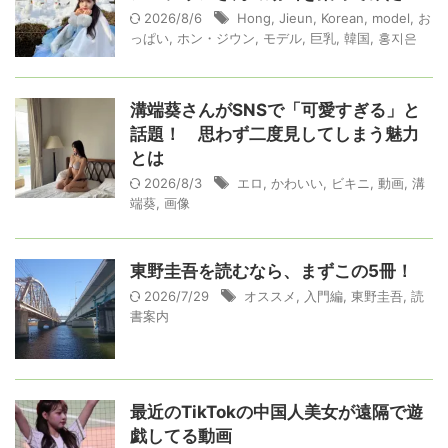
2026/8/6
Hong
,
Jieun
,
Korean
,
model
,
お
っぱい
,
ホン・ジウン
,
モデル
,
巨乳
,
韓国
,
홍지은
溝端葵さんがSNSで「可愛すぎる」と
話題！ 思わず二度見してしまう魅力
とは
2026/8/3
エロ
,
かわいい
,
ビキニ
,
動画
,
溝
端葵
,
画像
東野圭吾を読むなら、まずこの5冊！
2026/7/29
オススメ
,
入門編
,
東野圭吾
,
読
書案内
最近のTikTokの中国人美女が遠隔で遊
戯してる動画