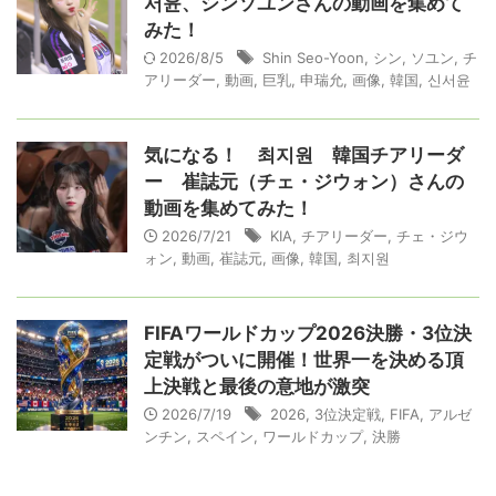
서윤、シンソユンさんの動画を集めて
みた！
2026/8/5
Shin Seo-Yoon
,
シン
,
ソユン
,
チ
アリーダー
,
動画
,
巨乳
,
申瑞允
,
画像
,
韓国
,
신서윤
気になる！ 최지원 韓国チアリーダ
ー 崔誌元（チェ・ジウォン）さんの
動画を集めてみた！
2026/7/21
KIA
,
チアリーダー
,
チェ・ジウ
ォン
,
動画
,
崔誌元
,
画像
,
韓国
,
최지원
FIFAワールドカップ2026決勝・3位決
定戦がついに開催！世界一を決める頂
上決戦と最後の意地が激突
2026/7/19
2026
,
3位決定戦
,
FIFA
,
アルゼ
ンチン
,
スペイン
,
ワールドカップ
,
決勝