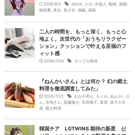
2026/8/5
tiktok
,
エロ
,
中国人
,
動画
,
振動
,
振能量
,
美女
,
美少女
,
遊戯
,
遠隔
二人の時間を、もっと深く、もっと心
地よく。次世代の「おうちリラクゼー
ション」クッションで叶える至福のフ
ィット感
2026/7/24
カップル推奨
『ねんかいさん』とは何か？ 幻の郷土
料理を徹底調査してみた」
2026/7/22
おかか和え
,
ちくわ
,
ねんかいさ
ん
,
念海さん
,
斎藤隆介
,
石井桃子
,
茗荷
,
迷子の天
使
,
郷土料理
韓国チア LGTWINS 期待の新星 신