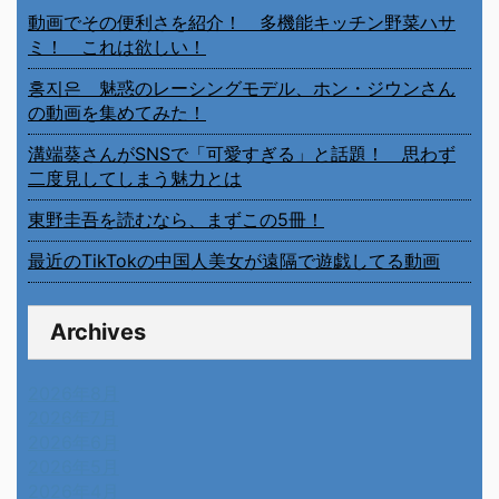
動画でその便利さを紹介！ 多機能キッチン野菜ハサ
ミ！ これは欲しい！
홍지은 魅惑のレーシングモデル、ホン・ジウンさん
の動画を集めてみた！
溝端葵さんがSNSで「可愛すぎる」と話題！ 思わず
二度見してしまう魅力とは
東野圭吾を読むなら、まずこの5冊！
最近のTikTokの中国人美女が遠隔で遊戯してる動画
Archives
2026年8月
2026年7月
2026年6月
2026年5月
2026年4月