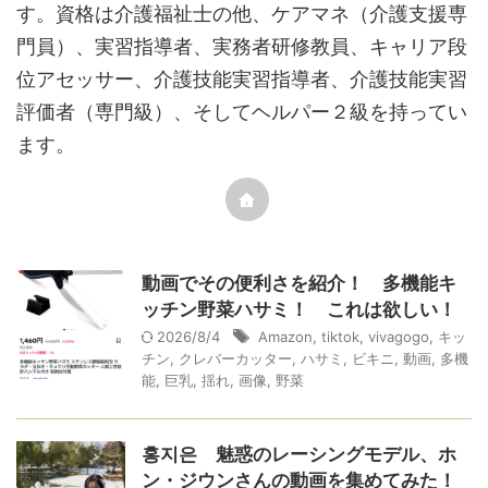
す。資格は介護福祉士の他、ケアマネ（介護支援専
門員）、実習指導者、実務者研修教員、キャリア段
位アセッサー、介護技能実習指導者、介護技能実習
評価者（専門級）、そしてヘルパー２級を持ってい
ます。
動画でその便利さを紹介！ 多機能キ
ッチン野菜ハサミ！ これは欲しい！
2026/8/4
Amazon
,
tiktok
,
vivagogo
,
キッ
チン
,
クレバーカッター
,
ハサミ
,
ビキニ
,
動画
,
多機
能
,
巨乳
,
揺れ
,
画像
,
野菜
홍지은 魅惑のレーシングモデル、ホ
ン・ジウンさんの動画を集めてみた！