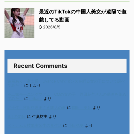
最近のTikTokの中国人美女が遠隔で遊
戯してる動画
2026/8/5
Recent Comments
進展あり 富士通 Uvance CMでダンスを踊る女の子について調べ
てみた！
に
T
より
不二家モーニングマアム CMの女の子 原田花埜さんの動画を集め
てみた！
に
orikana
より
北千住、秋田料理まさき閉店の事
に
岡田 美妃
より
6月の31日
に
生臭坊主
より
ベトナム人技能実習生の食生活
に
小田弘史
より