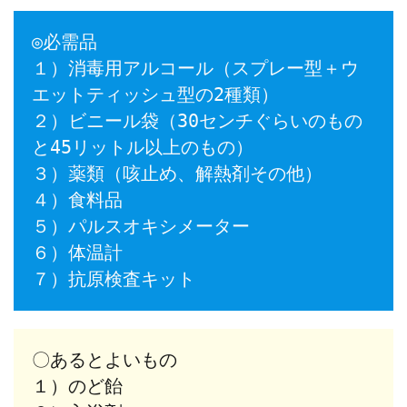
◎必需品
１）消毒用アルコール（スプレー型＋ウ
エットティッシュ型の2種類）
２）ビニール袋（30センチぐらいのもの
と45リットル以上のもの）
３）薬類（咳止め、解熱剤その他）
４）食料品
５）パルスオキシメーター
６）体温計
７）抗原検査キット
〇あるとよいもの
１）のど飴