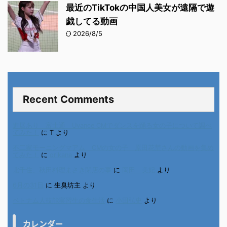
最近のTikTokの中国人美女が遠隔で遊
戯してる動画
2026/8/5
Recent Comments
進展あり 富士通 Uvance CMでダンスを踊る女の子について調べ
てみた！
に
T
より
不二家モーニングマアム CMの女の子 原田花埜さんの動画を集め
てみた！
に
orikana
より
北千住、秋田料理まさき閉店の事
に
岡田 美妃
より
6月の31日
に
生臭坊主
より
ベトナム人技能実習生の食生活
に
小田弘史
より
カレンダー