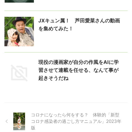
JXキュン属！ 芦田愛菜さんの動画
を集めてみた！
現役の漫画家が自分の作風をAIに学
習させて連載を任せる、なんて事が
起きそうだね
コロナになったら何をする？ 体験的「新型
コロナ感染者の過ごし方マニュアル」2023年
版