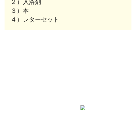
２）入浴剤
３）本
４）レターセット