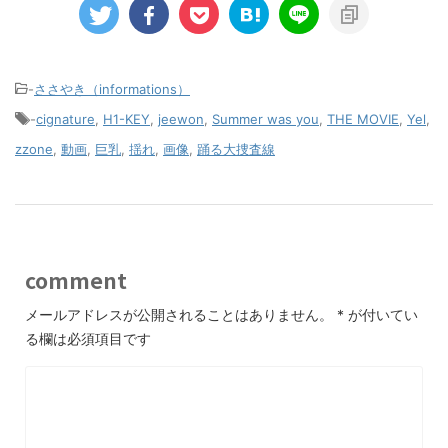
-
ささやき（informations）
-
cignature
,
H1-KEY
,
jeewon
,
Summer was you
,
THE MOVIE
,
Yel
,
zzone
,
動画
,
巨乳
,
揺れ
,
画像
,
踊る大捜査線
comment
メールアドレスが公開されることはありません。
*
が付いてい
る欄は必須項目です