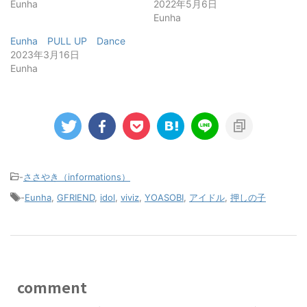
Eunha
2022年5月6日
Eunha
Eunha PULL UP Dance
2023年3月16日
Eunha
-
ささやき（informations）
-
Eunha
,
GFRIEND
,
idol
,
viviz
,
YOASOBI
,
アイドル
,
押しの子
comment