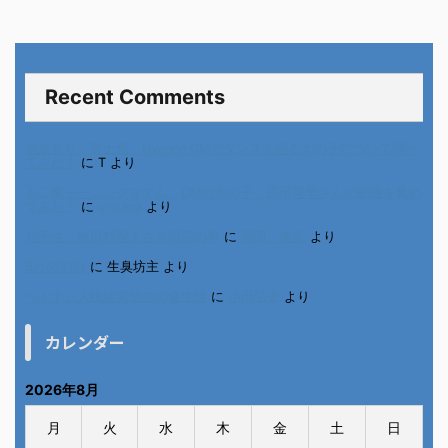
Recent Comments
進展あり 富士通 Uvance CMでダンスを踊る女の子について調べ
てみた！
に
T
より
不二家モーニングマアム CMの女の子 原田花埜さんの動画を集め
てみた！
に
orikana
より
北千住、秋田料理まさき閉店の事
に
岡田 美妃
より
6月の31日
に
生臭坊主
より
ベトナム人技能実習生の食生活
に
小田弘史
より
カレンダー
2026年8月
月
火
水
木
金
土
日