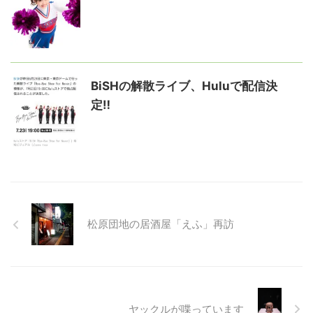
BiSHの解散ライブ、Huluで配信決
定‼️
松原団地の居酒屋「えふ」再訪
ヤックルが喋っています