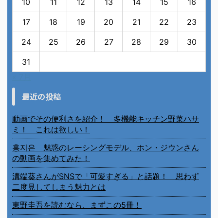
10
11
12
13
14
15
16
17
18
19
20
21
22
23
24
25
26
27
28
29
30
31
« 7月
最近の投稿
動画でその便利さを紹介！ 多機能キッチン野菜ハサ
ミ！ これは欲しい！
홍지은 魅惑のレーシングモデル、ホン・ジウンさん
の動画を集めてみた！
溝端葵さんがSNSで「可愛すぎる」と話題！ 思わず
二度見してしまう魅力とは
東野圭吾を読むなら、まずこの5冊！