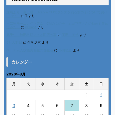
進展あり 富士通 Uvance CMでダンスを踊る女の子について調べ
てみた！
に
T
より
不二家モーニングマアム CMの女の子 原田花埜さんの動画を集め
てみた！
に
orikana
より
北千住、秋田料理まさき閉店の事
に
岡田 美妃
より
6月の31日
に
生臭坊主
より
ベトナム人技能実習生の食生活
に
小田弘史
より
カレンダー
2026年8月
月
火
水
木
金
土
日
1
2
3
4
5
6
7
8
9