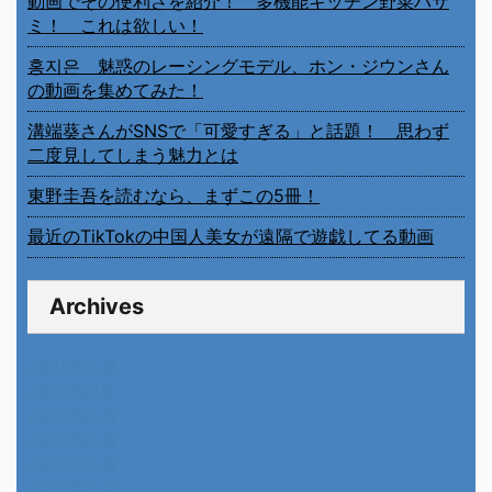
動画でその便利さを紹介！ 多機能キッチン野菜ハサ
ミ！ これは欲しい！
홍지은 魅惑のレーシングモデル、ホン・ジウンさん
の動画を集めてみた！
溝端葵さんがSNSで「可愛すぎる」と話題！ 思わず
二度見してしまう魅力とは
東野圭吾を読むなら、まずこの5冊！
最近のTikTokの中国人美女が遠隔で遊戯してる動画
Archives
2026年8月
2026年7月
2026年6月
2026年5月
2026年4月
2026年3月