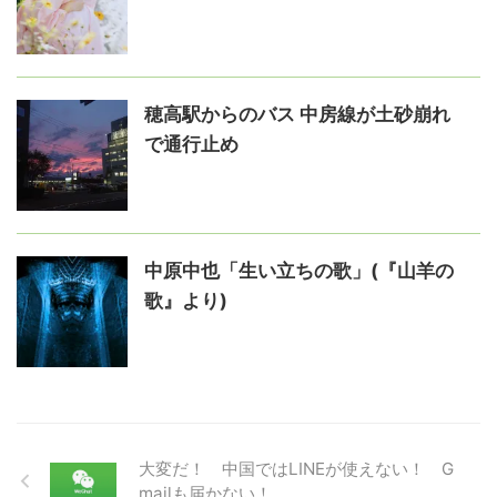
穂高駅からのバス 中房線が土砂崩れ
で通行止め
中原中也「生い立ちの歌」(『山羊の
歌』より)
大変だ！ 中国ではLINEが使えない！ G
mailも届かない！