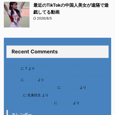
最近のTikTokの中国人美女が遠隔で遊
戯してる動画
2026/8/5
Recent Comments
進展あり 富士通 Uvance CMでダンスを踊る女の子について調べ
てみた！
に
T
より
不二家モーニングマアム CMの女の子 原田花埜さんの動画を集め
てみた！
に
orikana
より
北千住、秋田料理まさき閉店の事
に
岡田 美妃
より
6月の31日
に
生臭坊主
より
ベトナム人技能実習生の食生活
に
小田弘史
より
カレンダー