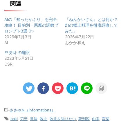
関連
AIの「知ったかぶり」を完全
『ねんかいさん』とは何か？
攻略！ 目的別・悪魔の調教プ
幻の郷土料理を徹底調査して
ロンプト3選 ✨
みた」
2026年7月3日
2026年7月22日
AI
おかか和え
으랏차 の翻訳
2023年5月21日
CSR
-
ささやき（informations）
-
baki
,
刃牙
,
意味
,
敗北
,
敗北を知りたい
,
死刑囚
,
由来
,
言葉