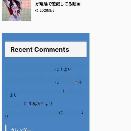
が遠隔で遊戯してる動画
2026/8/5
Recent Comments
進展あり 富士通 Uvance CMでダンスを踊る
女の子について調べてみた！
に
T
より
不二家モーニングマアム CMの女の子 原田花
埜さんの動画を集めてみた！
に
orikana
より
北千住、秋田料理まさき閉店の事
に
岡田 美
妃
より
6月の31日
に
生臭坊主
より
ベトナム人技能実習生の食生活
に
小田弘史
よ
り
カレンダー