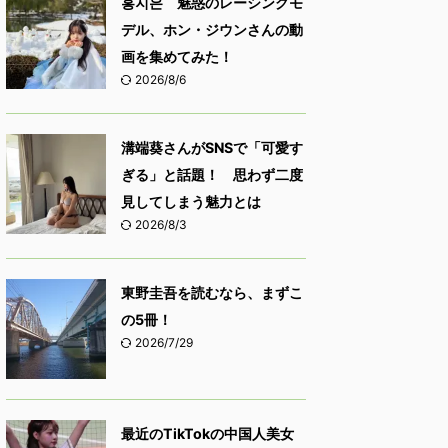
홍지은 魅惑のレーシングモ
デル、ホン・ジウンさんの動
画を集めてみた！
2026/8/6
溝端葵さんがSNSで「可愛す
ぎる」と話題！ 思わず二度
見してしまう魅力とは
2026/8/3
東野圭吾を読むなら、まずこ
の5冊！
2026/7/29
最近のTikTokの中国人美女