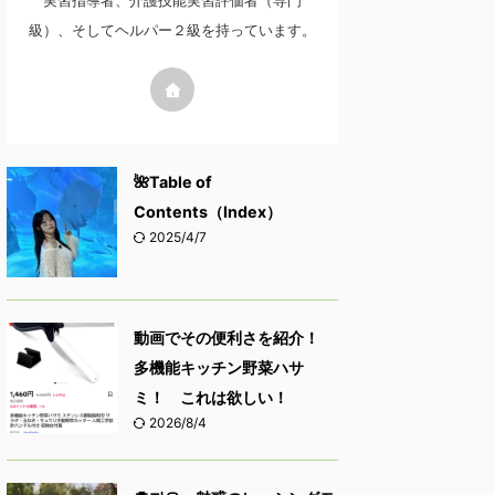
実習指導者、介護技能実習評価者（専門
級）、そしてヘルパー２級を持っています。
🌺Table of
Contents（Index）
2025/4/7
動画でその便利さを紹介！
多機能キッチン野菜ハサ
ミ！ これは欲しい！
2026/8/4