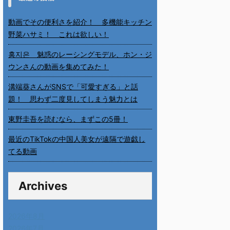
動画でその便利さを紹介！ 多機能キッチン
野菜ハサミ！ これは欲しい！
홍지은 魅惑のレーシングモデル、ホン・ジ
ウンさんの動画を集めてみた！
溝端葵さんがSNSで「可愛すぎる」と話
題！ 思わず二度見してしまう魅力とは
東野圭吾を読むなら、まずこの5冊！
最近のTikTokの中国人美女が遠隔で遊戯し
てる動画
Archives
2026年8月
2026年7月