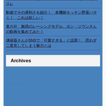
31
« 7月
最近の投稿
笑顔が魅力的な瑄！ Passion Sisters 瑄さんの動画を
集めてみた！
にどねさんの動画を集めてみた！ nidoneを保存する
スレ
動画でその便利さを紹介！ 多機能キッチン野菜ハサ
ミ！ これは欲しい！
홍지은 魅惑のレーシングモデル、ホン・ジウンさん
の動画を集めてみた！
溝端葵さんがSNSで「可愛すぎる」と話題！ 思わず
二度見してしまう魅力とは
Archives