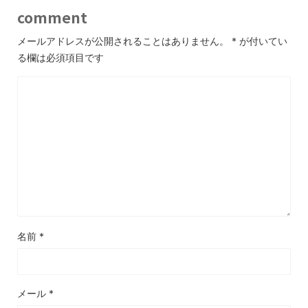
-
ささやき（informations）
-
GIF
,
NHK
,
sugiura
,
yuki
,
動画
,
女子アナ
,
巨乳
,
杉浦友紀
comment
メールアドレスが公開されることはありません。
*
が付いてい
る欄は必須項目です