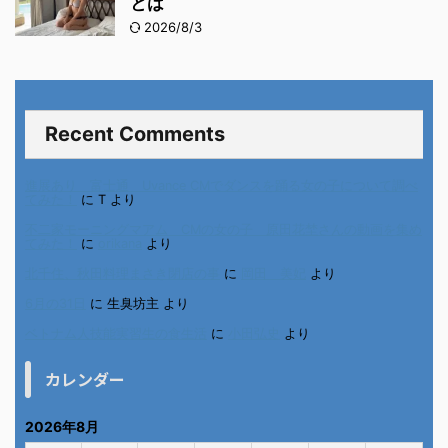
ン・ジウンさんの動画を集めてみた！
2026/8/6
溝端葵さんがSNSで「可愛すぎる」と
話題！ 思わず二度見してしまう魅力
とは
2026/8/3
Recent Comments
進展あり 富士通 Uvance CMでダンスを踊る女の子について調べ
てみた！
に
T
より
不二家モーニングマアム CMの女の子 原田花埜さんの動画を集め
てみた！
に
orikana
より