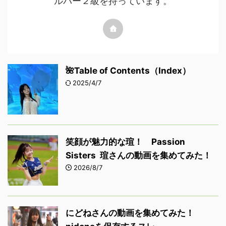
都内の介護老人保健施設に勤務する介護福祉士
です。資格は介護福祉士の他、ケアマネ（介護
支援専門員）、実習指導者、実務者研修教員、
キャリア段位アセッサー、介護技能実習指導
者、介護技能実習評価者（専門級）、そしてヘ
ルパー２級を持っています。
🌺Table of Contents（Index）
2025/4/7