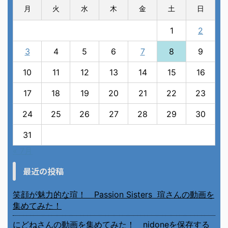
北千住、秋田料理まさき閉店の事
に
岡田 美妃
より
6月の31日
に
生臭坊主
より
ベトナム人技能実習生の食生活
に
小田弘史
より
カレンダー
2026年8月
月
火
水
木
金
土
日
1
2
3
4
5
6
7
8
9
10
11
12
13
14
15
16
17
18
19
20
21
22
23
24
25
26
27
28
29
30