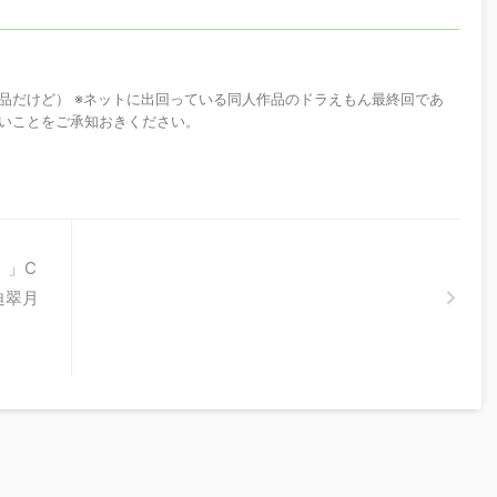
品だけど） ※ネットに出回っている同人作品のドラえもん最終回であ
いことをご承知おきください。
。」C
迫翠月