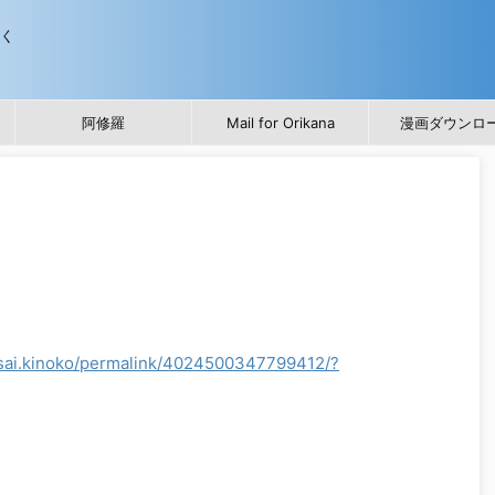
歩く
阿修羅
Mail for Orikana
漫画ダウンロ
sai.kinoko/permalink/4024500347799412/?