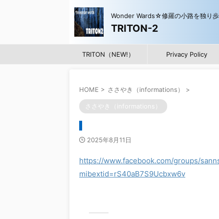
Wonder Wards☆修羅の小路を独り
TRITON-2
TRITON（NEW!）
Privacy Policy
HOME
>
ささやき（informations）
>
ささやき（informations）
2025年8月11日
https://www.facebook.com/groups/sann
mibextid=rS40aB7S9Ucbxw6v