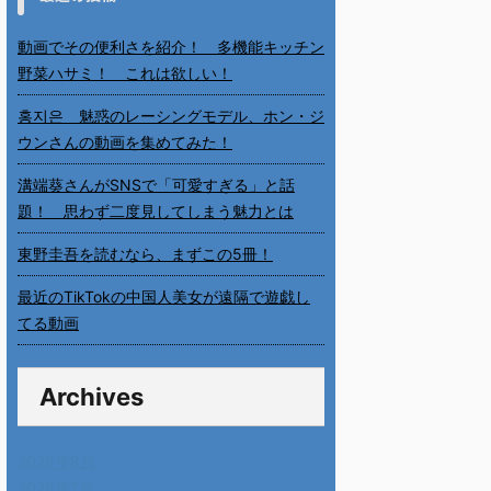
動画でその便利さを紹介！ 多機能キッチン
野菜ハサミ！ これは欲しい！
홍지은 魅惑のレーシングモデル、ホン・ジ
ウンさんの動画を集めてみた！
溝端葵さんがSNSで「可愛すぎる」と話
題！ 思わず二度見してしまう魅力とは
東野圭吾を読むなら、まずこの5冊！
最近のTikTokの中国人美女が遠隔で遊戯し
てる動画
Archives
2026年8月
2026年7月