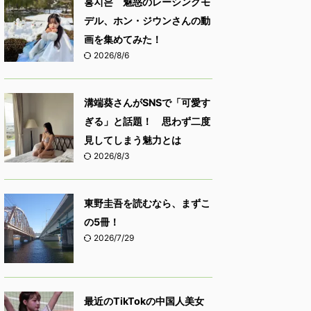
홍지은 魅惑のレーシングモ
デル、ホン・ジウンさんの動
画を集めてみた！
2026/8/6
溝端葵さんがSNSで「可愛す
ぎる」と話題！ 思わず二度
見してしまう魅力とは
2026/8/3
東野圭吾を読むなら、まずこ
の5冊！
2026/7/29
最近のTikTokの中国人美女