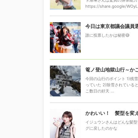
https://share.google/WOy
今日は東京都議会議員
誰に投票したかは秘密😅
篭ノ登山地獄山行～か
今回の山行のポイント 1)
っていた 2)除雪されている
こ数日の好天 ...
かわいい！ 髪型を変
イジュウンさんはどんな髪型
グに戻したのかな