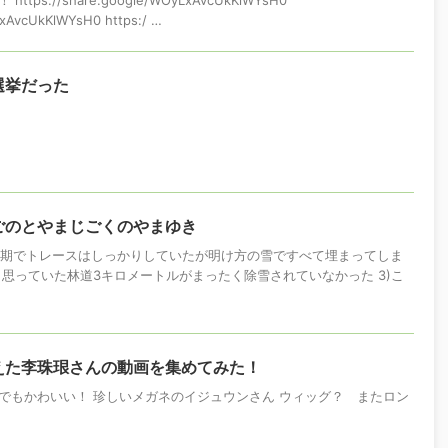
LxAvcUkKlWYsH0 https:/ …
選挙だった
ごのとやまじごくのやまゆき
残雪期でトレースはしっかりしていたが明け方の雪ですべて埋まってしま
と思っていた林道3キロメートルがまったく除雪されていなかった 3)こ
えた李珠珢さんの動画を集めてみた！
でもかわいい！ 珍しいメガネのイジュウンさん ウィッグ？ またロン