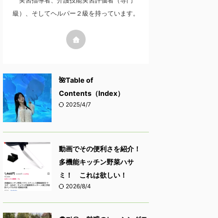
実習指導者、介護技能実習評価者（専門
級）、そしてヘルパー２級を持っています。
🌺Table of
Contents（Index）
2025/4/7
動画でその便利さを紹介！
多機能キッチン野菜ハサ
ミ！ これは欲しい！
2026/8/4