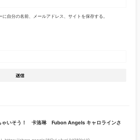
ーに自分の名前、メールアドレス、サイトを保存する。
いそう！ 卡洛琳 Fubon Angels キャロラインさ
！
s://share.google/WOyLxAvcUkKlWYsH0