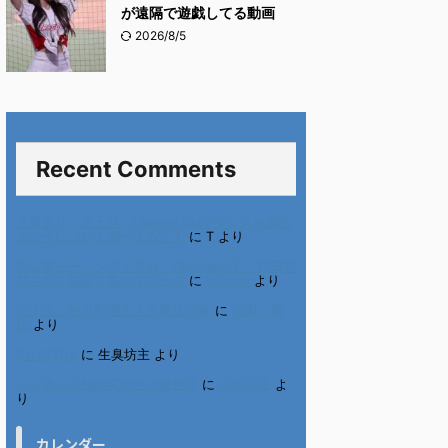
が遠隔で遊戯してる動画
2026/8/5
Recent Comments
進展あり 富士通 Uvance CMでダンスを踊る
女の子について調べてみた！
に
T
より
不二家モーニングマアム CMの女の子 原田花
埜さんの動画を集めてみた！
に
orikana
より
北千住、秋田料理まさき閉店の事
に
岡田 美
妃
より
6月の31日
に
生臭坊主
より
ベトナム人技能実習生の食生活
に
小田弘史
よ
り
カレンダー