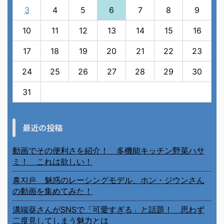
3
4
5
6
7
8
9
10
11
12
13
14
15
16
17
18
19
20
21
22
23
24
25
26
27
28
29
30
31
« 7月
最近の投稿
動画でその便利さを紹介！ 多機能キッチン野菜ハサ
ミ！ これは欲しい！
홍지은 魅惑のレーシングモデル、ホン・ジウンさん
の動画を集めてみた！
溝端葵さんがSNSで「可愛すぎる」と話題！ 思わず
二度見してしまう魅力とは