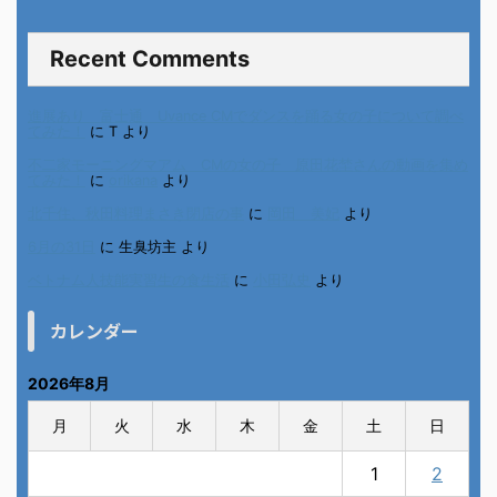
Recent Comments
進展あり 富士通 Uvance CMでダンスを踊る女の子について調べ
てみた！
に
T
より
不二家モーニングマアム CMの女の子 原田花埜さんの動画を集め
てみた！
に
orikana
より
北千住、秋田料理まさき閉店の事
に
岡田 美妃
より
6月の31日
に
生臭坊主
より
ベトナム人技能実習生の食生活
に
小田弘史
より
カレンダー
2026年8月
月
火
水
木
金
土
日
1
2