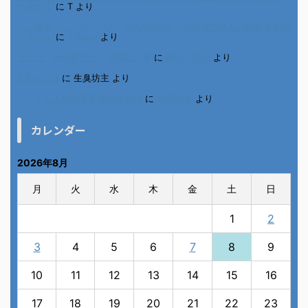
てみた！
に
T
より
不二家モーニングマアム CMの女の子 原田花埜さんの動画を集め
てみた！
に
orikana
より
北千住、秋田料理まさき閉店の事
に
岡田 美妃
より
6月の31日
に
生臭坊主
より
ベトナム人技能実習生の食生活
に
小田弘史
より
カレンダー
2026年8月
月
火
水
木
金
土
日
1
2
3
4
5
6
7
8
9
10
11
12
13
14
15
16
17
18
19
20
21
22
23