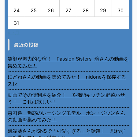
24
25
26
27
28
29
30
31
« 7月
最近の投稿
笑顔が魅力的な瑄！ Passion Sisters 瑄さんの動画を
集めてみた！
にどねさんの動画を集めてみた！ nidoneを保存する
スレ
動画でその便利さを紹介！ 多機能キッチン野菜ハサ
ミ！ これは欲しい！
홍지은 魅惑のレーシングモデル、ホン・ジウンさん
の動画を集めてみた！
溝端葵さんがSNSで「可愛すぎる」と話題！ 思わず