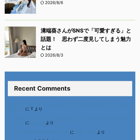
2026/8/6
溝端葵さんがSNSで「可愛すぎる」と
話題！ 思わず二度見してしまう魅力
とは
2026/8/3
Recent Comments
進展あり 富士通 Uvance CMでダンスを踊る女の子について調べ
てみた！
に
T
より
不二家モーニングマアム CMの女の子 原田花埜さんの動画を集め
てみた！
に
orikana
より
北千住、秋田料理まさき閉店の事
に
岡田 美妃
より