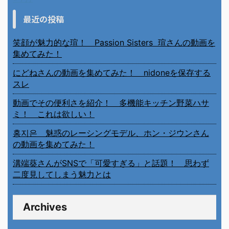
最近の投稿
笑顔が魅力的な瑄！ Passion Sisters 瑄さんの動画を
集めてみた！
にどねさんの動画を集めてみた！ nidoneを保存する
スレ
動画でその便利さを紹介！ 多機能キッチン野菜ハサ
ミ！ これは欲しい！
홍지은 魅惑のレーシングモデル、ホン・ジウンさん
の動画を集めてみた！
溝端葵さんがSNSで「可愛すぎる」と話題！ 思わず
二度見してしまう魅力とは
Archives