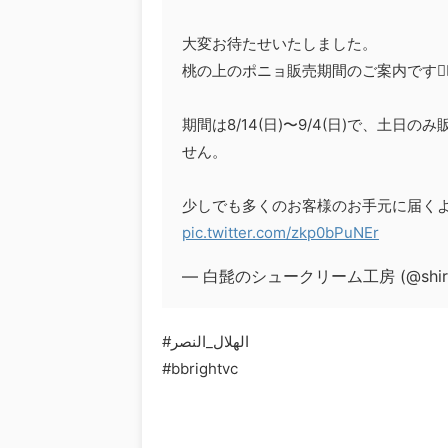
大変お待たせいたしました。
桃の上のポニョ販売期間のご案内です🙇🏻‍
期間は8/14(日)〜9/4(日)で、土
せん。
少しでも多くのお客様のお手元に届くよ
pic.twitter.com/zkp0bPuNEr
— 白髭のシュークリーム工房 (@shiroh
#الهلال_النصر
#bbrightvc