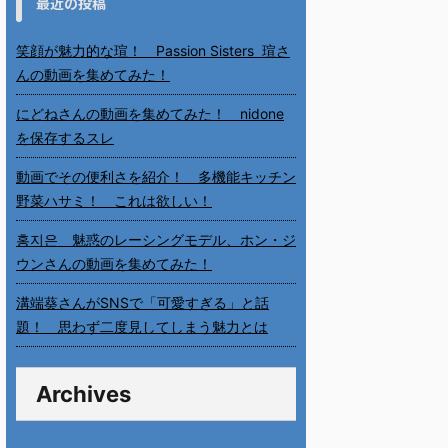
最近の投稿
笑顔が魅力的な瑄！ Passion Sisters 瑄さ
んの動画を集めてみた！
にどねさんの動画を集めてみた！ nidone
を保存するスレ
動画でその便利さを紹介！ 多機能キッチン
野菜ハサミ！ これは欲しい！
홍지은 魅惑のレーシングモデル、ホン・ジ
ウンさんの動画を集めてみた！
溝端葵さんがSNSで「可愛すぎる」と話
題！ 思わず二度見してしまう魅力とは
Archives