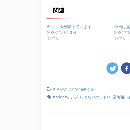
関連
ヤックルが喋っています
今日は
2023年7月23日
2024年
ジブリ
ジブリ
-
ささやき（informations）
-
bbrightv
,
ジブリ
,
となりのトトロ
,
宮崎駿
,