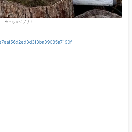
めっちゃジブリ！
667e7eaf56d2ed3d3f3ba39085a7190f