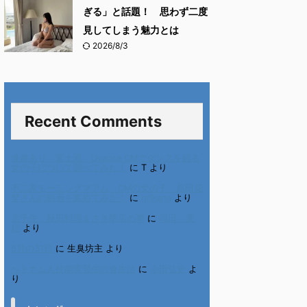
ぎる」と話題！ 思わず二度
見してしまう魅力とは
2026/8/3
Recent Comments
進展あり 富士通 Uvance CMでダンスを踊る
女の子について調べてみた！
に
T
より
不二家モーニングマアム CMの女の子 原田花
埜さんの動画を集めてみた！
に
orikana
より
北千住、秋田料理まさき閉店の事
に
岡田 美
妃
より
6月の31日
に
生臭坊主
より
ベトナム人技能実習生の食生活
に
小田弘史
よ
り