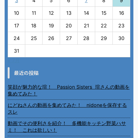
3
4
5
6
7
8
9
10
11
12
13
14
15
16
17
18
19
20
21
22
23
24
25
26
27
28
29
30
31
« 7月
最近の投稿
笑顔が魅力的な瑄！ Passion Sisters 瑄さんの動画を
集めてみた！
にどねさんの動画を集めてみた！ nidoneを保存する
スレ
動画でその便利さを紹介！ 多機能キッチン野菜ハサ
ミ！ これは欲しい！