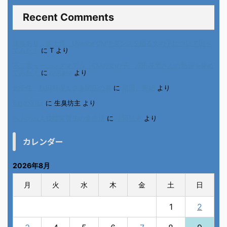
Recent Comments
進展あり 富士通 Uvance CMでダンスを踊る女の子について調べ
てみた！
に
T
より
不二家モーニングマアム CMの女の子 原田花埜さんの動画を集め
てみた！
に
orikana
より
北千住、秋田料理まさき閉店の事
に
岡田 美妃
より
6月の31日
に
生臭坊主
より
ベトナム人技能実習生の食生活
に
小田弘史
より
カレンダー
2026年8月
月
火
水
木
金
土
日
1
2