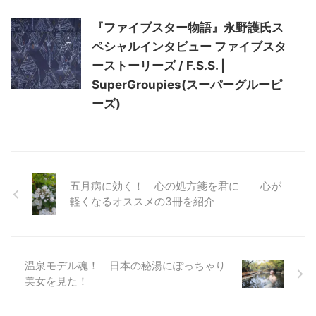
『ファイブスター物語』永野護氏ス
ペシャルインタビュー ファイブスタ
ーストーリーズ / F.S.S. |
SuperGroupies(スーパーグルーピ
ーズ)
五月病に効く！ 心の処方箋を君に 心が
軽くなるオススメの3冊を紹介
温泉モデル魂！ 日本の秘湯にぽっちゃり
美女を見た！