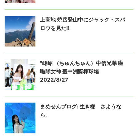
上高地 焼岳登山中にジャック・スパ
ロウを見た‼️
"峮峮 （ちゅんちゅん）中信兄弟 啦
啦隊女神 臺中洲際棒球場
2022/8/27
まめせんブログ: 生き様 さような
ら。