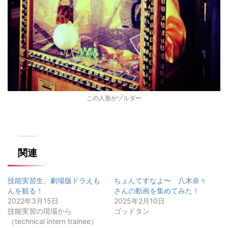
この人形がゾルダー
関連
技能実習生、劇場版ドラえも
ちょんてすなよ〜 八木奈々
んを観る！
さんの動画を集めてみた！
2022年3月15日
2025年2月10日
技能実習の現場から
ゴッドタン
（technical intern trainee）