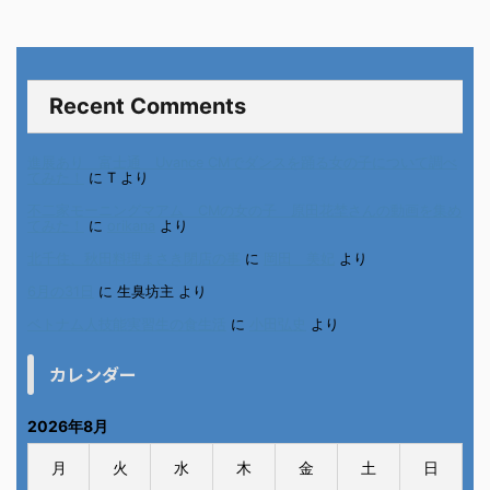
Recent Comments
進展あり 富士通 Uvance CMでダンスを踊る女の子について調べ
てみた！
に
T
より
不二家モーニングマアム CMの女の子 原田花埜さんの動画を集め
てみた！
に
orikana
より
北千住、秋田料理まさき閉店の事
に
岡田 美妃
より
6月の31日
に
生臭坊主
より
ベトナム人技能実習生の食生活
に
小田弘史
より
カレンダー
2026年8月
月
火
水
木
金
土
日