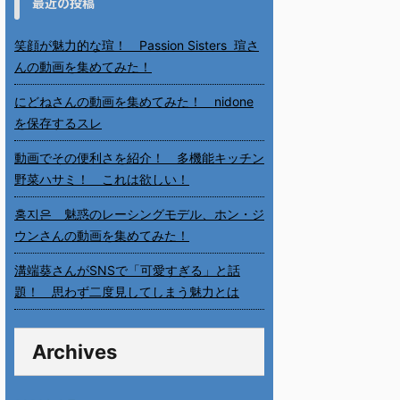
最近の投稿
笑顔が魅力的な瑄！ Passion Sisters 瑄さ
んの動画を集めてみた！
にどねさんの動画を集めてみた！ nidone
を保存するスレ
動画でその便利さを紹介！ 多機能キッチン
野菜ハサミ！ これは欲しい！
홍지은 魅惑のレーシングモデル、ホン・ジ
ウンさんの動画を集めてみた！
溝端葵さんがSNSで「可愛すぎる」と話
題！ 思わず二度見してしまう魅力とは
Archives