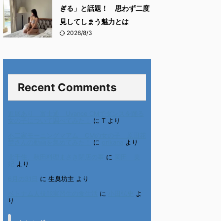
ぎる」と話題！ 思わず二度
見してしまう魅力とは
2026/8/3
Recent Comments
進展あり 富士通 Uvance CMでダンスを踊る
女の子について調べてみた！
に
T
より
不二家モーニングマアム CMの女の子 原田花
埜さんの動画を集めてみた！
に
orikana
より
北千住、秋田料理まさき閉店の事
に
岡田 美
妃
より
6月の31日
に
生臭坊主
より
ベトナム人技能実習生の食生活
に
小田弘史
よ
り