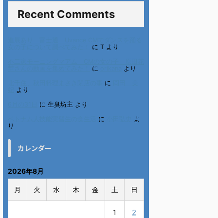
Recent Comments
進展あり 富士通 Uvance CMでダンスを踊る
女の子について調べてみた！
に
T
より
不二家モーニングマアム CMの女の子 原田花
埜さんの動画を集めてみた！
に
orikana
より
北千住、秋田料理まさき閉店の事
に
岡田 美
妃
より
6月の31日
に
生臭坊主
より
ベトナム人技能実習生の食生活
に
小田弘史
よ
り
カレンダー
2026年8月
月
火
水
木
金
土
日
1
2