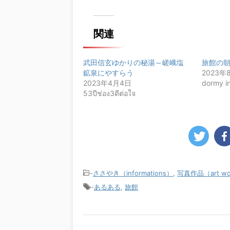
関連
武田信玄ゆかりの秘湯～嵯峨塩
旅館の
鉱泉にやすらう
2023年
2023年4月4日
dormy i
53ปีช่อง3ดีต่อใจ
-
ささやき（informations）
,
写真作品（art wo
-
あるある
,
旅館