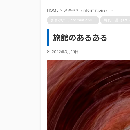
HOME
>
ささやき（informations）
>
ささやき（informations）
写真作品（art 
旅館のあるある
2022年3月19日