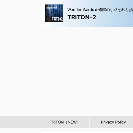
Wonder Wards☆修羅の小路を独り
TRITON-2
TRITON（NEW!）
Privacy Policy