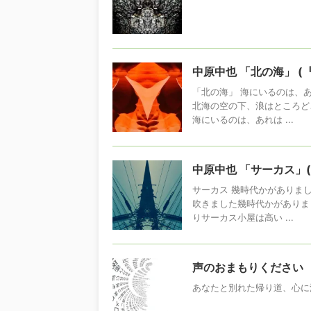
中原中也 「北の海」 (
「北の海」 海にいるのは、
北海の空の下、浪はところど
海にいるのは、あれは ...
中原中也 「サーカス」
サーカス 幾時代かがあり
吹きました幾時代かがあ
りサーカス小屋は高い ...
声のおまもりください
あなたと別れた帰り道、心に