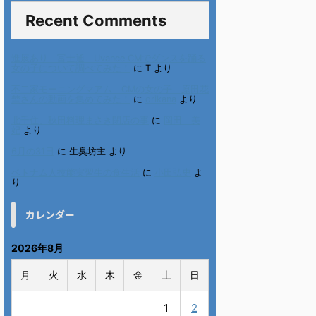
Recent Comments
進展あり 富士通 Uvance CMでダンスを踊る
女の子について調べてみた！
に
T
より
不二家モーニングマアム CMの女の子 原田花
埜さんの動画を集めてみた！
に
orikana
より
北千住、秋田料理まさき閉店の事
に
岡田 美
妃
より
6月の31日
に
生臭坊主
より
ベトナム人技能実習生の食生活
に
小田弘史
よ
り
カレンダー
2026年8月
月
火
水
木
金
土
日
1
2