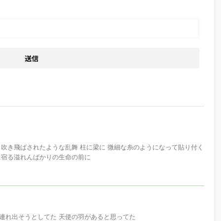
 吹き飛ばされたような乱舞 柱に梁に 微細な糸のようになって貼り付く
に宿る溢れんばかりの生命の前に
連れ出そうとしてた 天使の羽があると思ってた