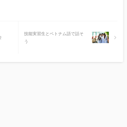
技能実習生とベトナム語で話そ
２
う