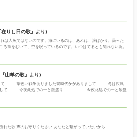
『在りし日の歌』より)
あれは人魚ではないのです。海にいるのは、あれは、浪ばかり。曇った
ころ歯をむいて、空を呪っているのです。いつはてるとも知れない呪。
(『山羊の歌』より)
まして 茶色い戦争ありました幾時代かがありまして 冬は疾風
りまして 今夜此処での一と殷盛り 今夜此処での一と殷盛
流れた歌 声のお守りください あなたと繋がっていたいから