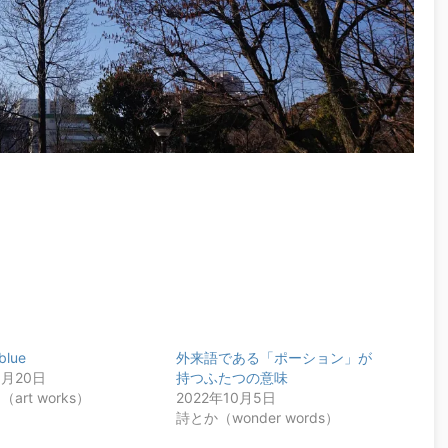
 blue
外来語である「ポーション」が
3月20日
持つふたつの意味
art works）
2022年10月5日
詩とか（wonder words）