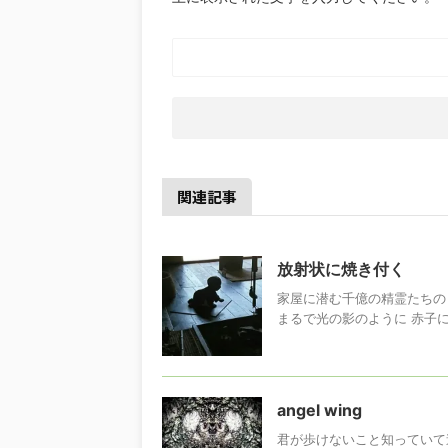
関連記事
放射状に焼き付く
家屋に潜む千億の精霊たちの
まるで光の影のように 赤子
angel wing
君が歩けないこと知っていて