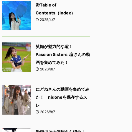
🌺Table of
Contents（Index）
2025/4/7
笑顔が魅力的な瑄！
Passion Sisters 瑄さんの動
画を集めてみた！
2026/8/7
にどねさんの動画を集めてみ
た！ nidoneを保存するス
レ
2026/8/7
動画でその便利さを紹介！