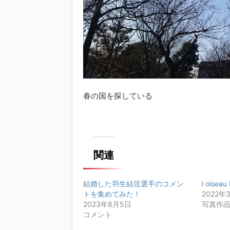
春の国を探している
関連
結婚した羽生結弦選手のコメン
l oiseau
トを集めてみた！
2022年
2023年8月5日
写真作品（
コメント