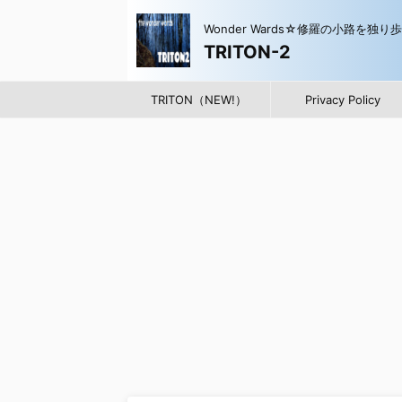
Wonder Wards☆修羅の小路を独り
TRITON-2
TRITON（NEW!）
Privacy Policy