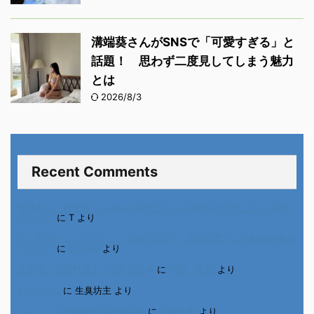
溝端葵さんがSNSで「可愛すぎる」と
話題！ 思わず二度見してしまう魅力
とは
2026/8/3
Recent Comments
進展あり 富士通 Uvance CMでダンスを踊る女の子について調べ
てみた！
に
T
より
不二家モーニングマアム CMの女の子 原田花埜さんの動画を集め
てみた！
に
orikana
より
北千住、秋田料理まさき閉店の事
に
岡田 美妃
より
6月の31日
に
生臭坊主
より
ベトナム人技能実習生の食生活
に
小田弘史
より