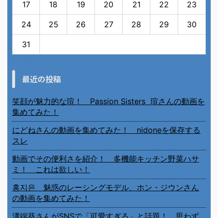
17
18
19
20
21
22
23
24
25
26
27
28
29
30
31
« 7月
最近の投稿
笑顔が魅力的な瑄！ Passion Sisters 瑄さんの動画を
集めてみた！
にどねさんの動画を集めてみた！ nidoneを保存する
スレ
動画でその便利さを紹介！ 多機能キッチン野菜ハサ
ミ！ これは欲しい！
홍지은 魅惑のレーシングモデル、ホン・ジウンさん
の動画を集めてみた！
溝端葵さんがSNSで「可愛すぎる」と話題！ 思わず