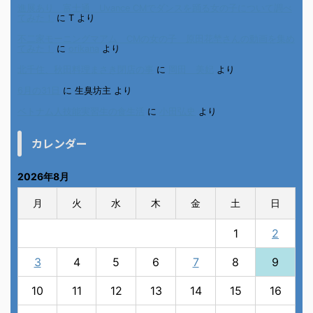
進展あり 富士通 Uvance CMでダンスを踊る女の子について調べ
てみた！
に
T
より
不二家モーニングマアム CMの女の子 原田花埜さんの動画を集め
てみた！
に
orikana
より
北千住、秋田料理まさき閉店の事
に
岡田 美妃
より
6月の31日
に
生臭坊主
より
ベトナム人技能実習生の食生活
に
小田弘史
より
カレンダー
2026年8月
月
火
水
木
金
土
日
1
2
3
4
5
6
7
8
9
10
11
12
13
14
15
16