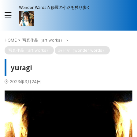
Wonder Wards☆修羅の小路を独り歩く
HOME
>
写真作品（art works）
>
写真作品（art works）
詩とか（wonder words）
yuragi
2023年3月24日