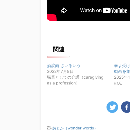
関連
酒涙雨 さいるいう
春よ受
2022年7月8日
動画を
職業としての介護（caregiving
2025年
as a profession）
のん
-
詩とか（wonder words）