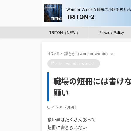
Wonder Wards☆修羅の小路を独り
TRITON-2
TRITON（NEW!）
Privacy Policy
HOME
>
詩とか（wonder words）
>
詩とか（wonder words）
職場の短冊には書け
願い
2023年7月9日
願い事はたくさんあって
短冊に書ききれない