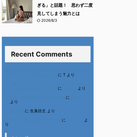
ぎる」と話題！ 思わず二度
見してしまう魅力とは
2026/8/3
Recent Comments
進展あり 富士通 Uvance CMでダンスを踊る
女の子について調べてみた！
に
T
より
不二家モーニングマアム CMの女の子 原田花
埜さんの動画を集めてみた！
に
orikana
より
北千住、秋田料理まさき閉店の事
に
岡田 美
妃
より
6月の31日
に
生臭坊主
より
ベトナム人技能実習生の食生活
に
小田弘史
よ
り