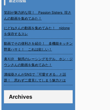
最近の投稿
笑顔が魅力的な瑄！ Passion Sisters 瑄さ
んの動画を集めてみた！
にどねさんの動画を集めてみた！ nidone
を保存するスレ
動画でその便利さを紹介！ 多機能キッチン
野菜ハサミ！ これは欲しい！
홍지은 魅惑のレーシングモデル、ホン・ジ
ウンさんの動画を集めてみた！
溝端葵さんがSNSで「可愛すぎる」と話
題！ 思わず二度見してしまう魅力とは
Archives