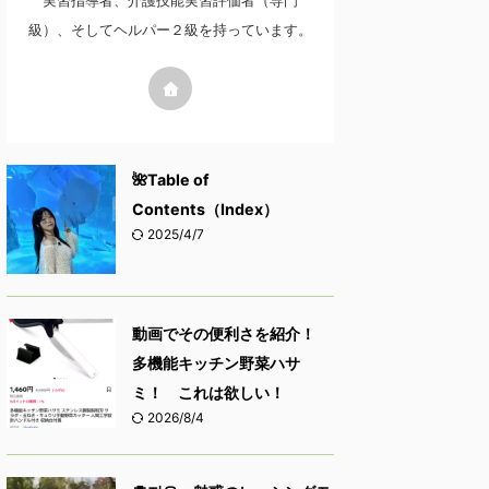
実習指導者、介護技能実習評価者（専門
級）、そしてヘルパー２級を持っています。
🌺Table of
Contents（Index）
2025/4/7
動画でその便利さを紹介！
多機能キッチン野菜ハサ
ミ！ これは欲しい！
2026/8/4