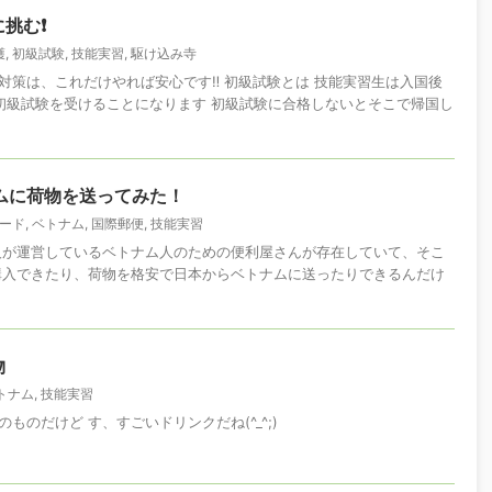
挑む❗
護
,
初級試験
,
技能実習
,
駆け込み寺
策は、これだけやれば安心です‼️ 初級試験とは 技能実習生は入国後
初級試験を受けることになります 初級試験に合格しないとそこで帰国し
ムに荷物を送ってみた！
コード
,
ベトナム
,
国際郵便
,
技能実習
人が運営しているベトナム人のための便利屋さんが存在していて、そこ
品が購入できたり、荷物を格安で日本からベトナムに送ったりできるんだけ
物
トナム
,
技能実習
ものだけど す、すごいドリンクだね(^_^;)