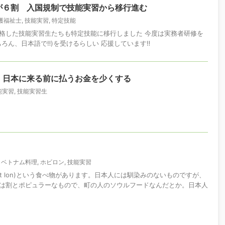
が６割 入国規制で技能実習から移行進む
護福祉士
,
技能実習
,
特定技能
格した技能実習生たちも特定技能に移行しました 今度は実務者研修を
ろん、日本語で‼️)を受けるらしい 応援しています‼️
 日本に来る前に払うお金を少くする
能実習
,
技能実習生
,
ベトナム料理
,
ホビロン
,
技能実習
vit lon)という食べ物があります。日本人には馴染みのないものですが、
は割とポピュラーなもので、町の人のソウルフードなんだとか。日本人