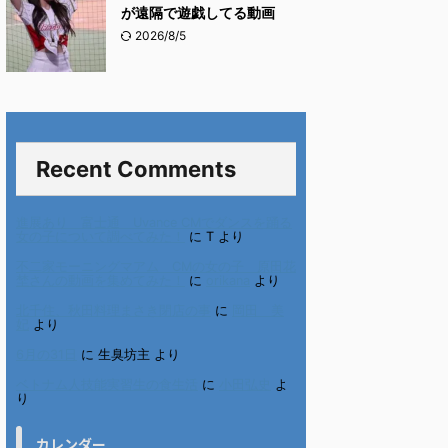
が遠隔で遊戯してる動画
2026/8/5
Recent Comments
進展あり 富士通 Uvance CMでダンスを踊る
女の子について調べてみた！
に
T
より
不二家モーニングマアム CMの女の子 原田花
埜さんの動画を集めてみた！
に
orikana
より
北千住、秋田料理まさき閉店の事
に
岡田 美
妃
より
6月の31日
に
生臭坊主
より
ベトナム人技能実習生の食生活
に
小田弘史
よ
り
カレンダー