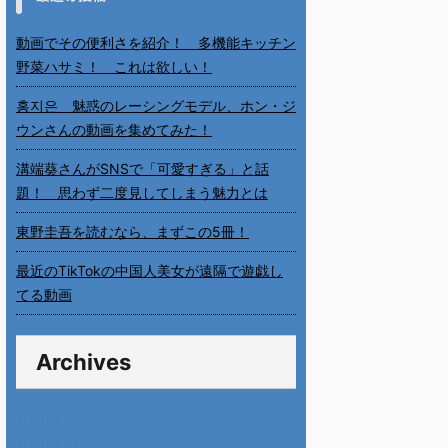
動画でその便利さを紹介！ 多機能キッチン
野菜ハサミ！ これは欲しい！
홍지은 魅惑のレーシングモデル、ホン・ジ
ウンさんの動画を集めてみた！
溝端葵さんがSNSで「可愛すぎる」と話
題！ 思わず二度見してしまう魅力とは
東野圭吾を読むなら、まずこの5冊！
最近のTikTokの中国人美女が遠隔で遊戯し
てる動画
Archives
2026年8月
2026年7月