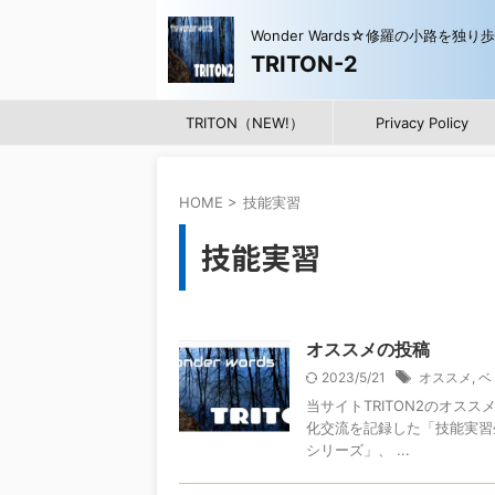
Wonder Wards☆修羅の小路を独り
TRITON-2
TRITON（NEW!）
Privacy Policy
HOME
>
技能実習
技能実習
オススメの投稿
2023/5/21
オススメ
,
ベ
当サイトTRITON2のオス
化交流を記録した「技能実習
シリーズ」、 ...