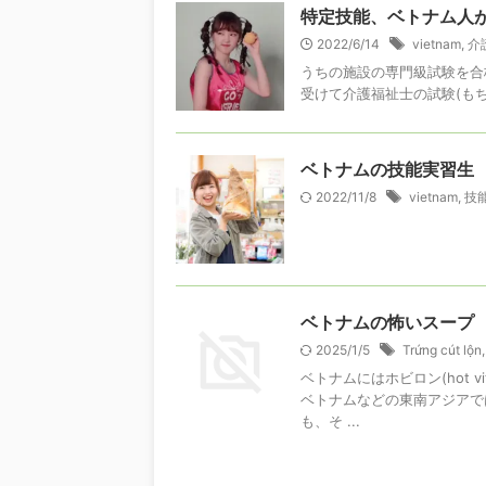
特定技能、ベトナム人
2022/6/14
vietnam
,
介
うちの施設の専門級試験を合
受けて介護福祉士の試験(もち
ベトナムの技能実習生
2022/11/8
vietnam
,
技
ベトナムの怖いスープ
2025/1/5
Trứng cút lộn
ベトナムにはホビロン(hot 
ベトナムなどの東南アジアで
も、そ ...