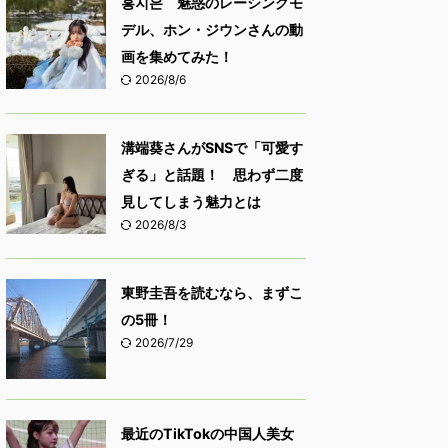
홍지은 魅惑のレーシングモ
デル、ホン・ジウンさんの動
画を集めてみた！
2026/8/6
溝端葵さんがSNSで「可愛す
ぎる」と話題！ 思わず二度
見してしまう魅力とは
2026/8/3
東野圭吾を読むなら、まずこ
の5冊！
2026/7/29
最近のTikTokの中国人美女