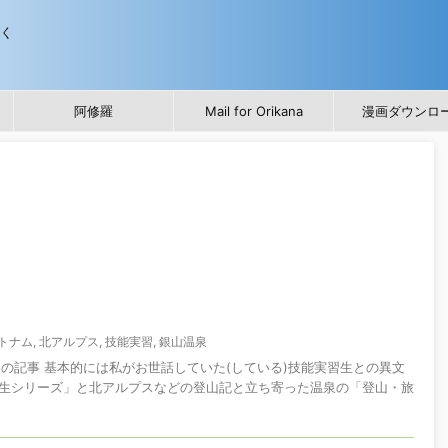
歩く
阿修羅
Mail for Orikana
漫画ダウンロ
トナム
,
北アルプス
,
技能実習
,
銀山温泉
スメの記事 基本的には私がお世話していた(している)技能実習生との異文
生シリーズ」と北アルプスなどの登山記と立ち寄った温泉の「登山・旅