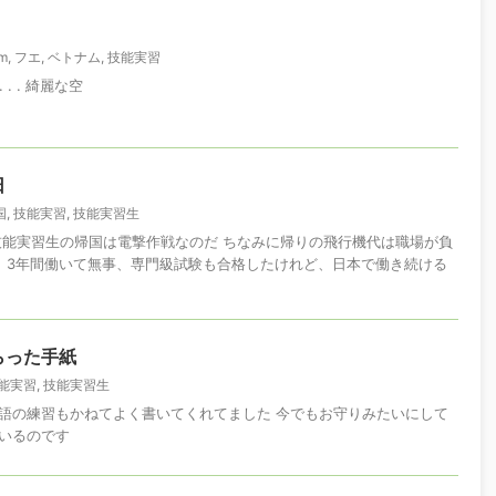
am
,
フエ
,
ベトナム
,
技能実習
 . . 綺麗な空
日
国
,
技能実習
,
技能実習生
技能実習生の帰国は電撃作戦なのだ ちなみに帰りの飛行機代は職場が負
？ 3年間働いて無事、専門級試験も合格したけれど、日本で働き続ける
らった手紙
能実習
,
技能実習生
語の練習もかねてよく書いてくれてました 今でもお守りみたいにして
いるのです