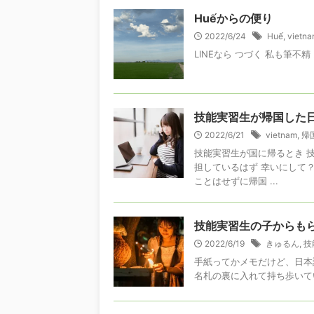
Huếからの便り
2022/6/24
Huế
,
vietn
LINEなら つづく 私も筆不精 .
技能実習生が帰国した
2022/6/21
vietnam
,
帰
技能実習生が国に帰るとき 
担しているはず 幸いにして
ことはせずに帰国 ...
技能実習生の子からも
2022/6/19
きゅるん
,
技
手紙ってかメモだけど、日本
名札の裏に入れて持ち歩いて