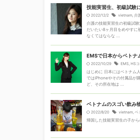
技能実習生、初級試験に
2022/12/2
vietnam
,
介
介護の技能実習生の初級試験対
だいたい8ヶ月目をめやすに
なくてはならな ...
EMSで日本からベトナ
2022/10/29
EMS
,
HS
はじめに 日本にはベトナム
ではiPhoneやその付属
ど、その所在地は ...
ベトナムのスゴい飲み
2022/8/20
vietnam
,
ベ
帰国した技能実習生の子からの