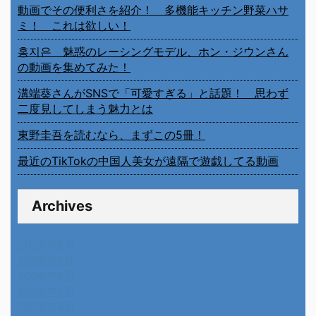
動画でその便利さを紹介！ 多機能キッチン野菜ハサ
ミ！ これは欲しい！
홍지은 魅惑のレーシングモデル、ホン・ジウンさん
の動画を集めてみた！
溝端葵さんがSNSで「可愛すぎる」と話題！ 思わず
二度見してしまう魅力とは
東野圭吾を読むなら、まずこの5冊！
最近のTikTokの中国人美女が遠隔で遊戯してる動画
Archives
2026年8月
2026年7月
2026年6月
2026年5月
2026年4月