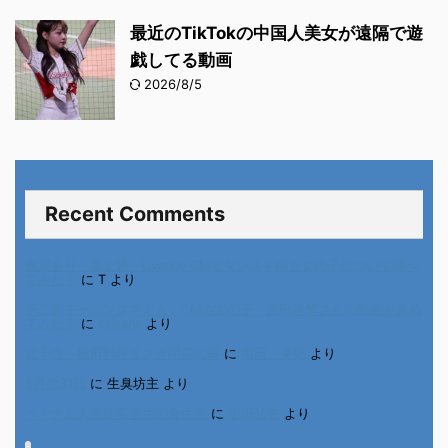
最近のTikTokの中国人美女が遠隔で遊
戯してる動画
2026/8/5
Recent Comments
進展あり 富士通 Uvance CMでダンスを踊る女の子について調べ
てみた！
に
T
より
不二家モーニングマアム CMの女の子 原田花埜さんの動画を集め
てみた！
に
orikana
より
北千住、秋田料理まさき閉店の事
に
岡田 美妃
より
6月の31日
に
生臭坊主
より
ベトナム人技能実習生の食生活
に
小田弘史
より