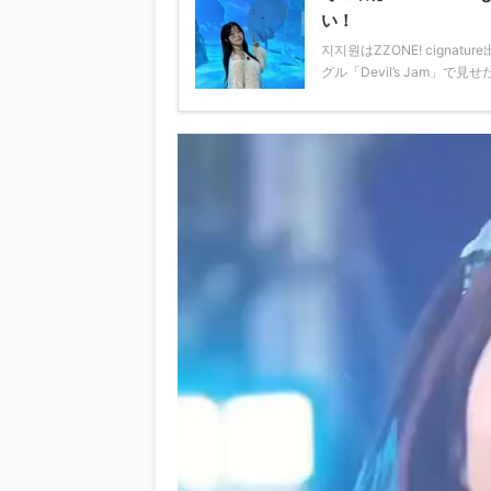
い！
지지원はZZONE! cigna
グル「Devil’s Jam」で見