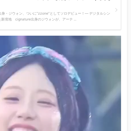
ture出身・ジウォン、ついに“zzone”としてソロデビュー！— デジタルシン
せた新境地 cignature出身のジウォンが、アーテ ...