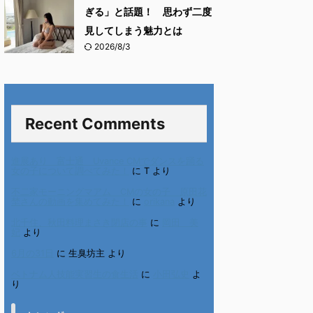
ぎる」と話題！ 思わず二度
見してしまう魅力とは
2026/8/3
Recent Comments
進展あり 富士通 Uvance CMでダンスを踊る
女の子について調べてみた！
に
T
より
不二家モーニングマアム CMの女の子 原田花
埜さんの動画を集めてみた！
に
orikana
より
北千住、秋田料理まさき閉店の事
に
岡田 美
妃
より
6月の31日
に
生臭坊主
より
ベトナム人技能実習生の食生活
に
小田弘史
よ
り