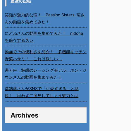
最近の投稿
笑顔が魅力的な瑄！ Passion Sisters 瑄さ
んの動画を集めてみた！
にどねさんの動画を集めてみた！ nidone
を保存するスレ
動画でその便利さを紹介！ 多機能キッチン
野菜ハサミ！ これは欲しい！
홍지은 魅惑のレーシングモデル、ホン・ジ
ウンさんの動画を集めてみた！
溝端葵さんがSNSで「可愛すぎる」と話
題！ 思わず二度見してしまう魅力とは
Archives