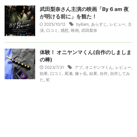
武田梨奈さん主演の映画「By 6 am 夜
が明ける前に」を観た！
2025/10/12
by6am
,
あらすじ
,
レビュー
,
主
演
,
口コミ
,
感想
,
映画
,
武田梨奈
体験！ オニヤンマくん(自作のしましま
の棒)
2023/7/31
アブ
,
オニヤンマくん
,
レビュー
,
効果
,
口コミ
,
尾瀬
,
燧ヶ岳
,
結果
,
自作
,
自作してみ
た
,
虻