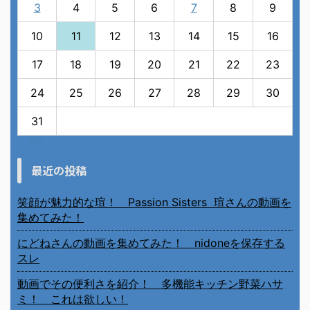
3
4
5
6
7
8
9
10
11
12
13
14
15
16
17
18
19
20
21
22
23
24
25
26
27
28
29
30
31
« 7月
最近の投稿
笑顔が魅力的な瑄！ Passion Sisters 瑄さんの動画を
集めてみた！
にどねさんの動画を集めてみた！ nidoneを保存する
スレ
動画でその便利さを紹介！ 多機能キッチン野菜ハサ
ミ！ これは欲しい！