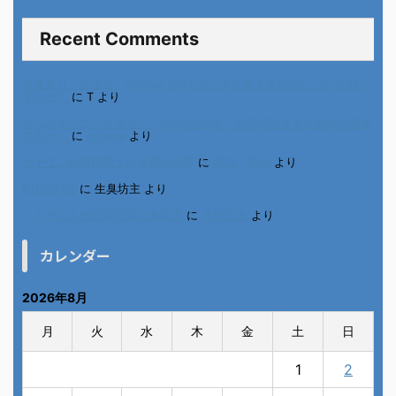
Recent Comments
進展あり 富士通 Uvance CMでダンスを踊る女の子について調べ
てみた！
に
T
より
不二家モーニングマアム CMの女の子 原田花埜さんの動画を集め
てみた！
に
orikana
より
北千住、秋田料理まさき閉店の事
に
岡田 美妃
より
6月の31日
に
生臭坊主
より
ベトナム人技能実習生の食生活
に
小田弘史
より
カレンダー
2026年8月
月
火
水
木
金
土
日
1
2