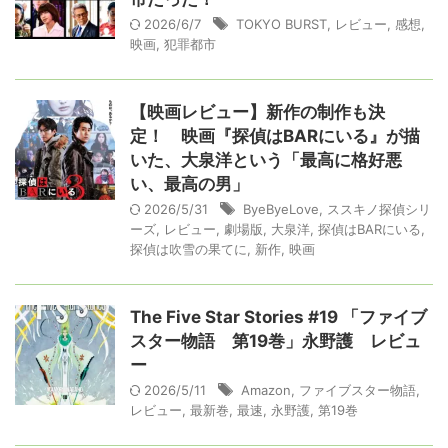
2026/6/7
TOKYO BURST
,
レビュー
,
感想
,
映画
,
犯罪都市
【映画レビュー】新作の制作も決
定！ 映画『探偵はBARにいる』が描
いた、大泉洋という「最高に格好悪
い、最高の男」
2026/5/31
ByeByeLove
,
ススキノ探偵シリ
ーズ
,
レビュー
,
劇場版
,
大泉洋
,
探偵はBARにいる
,
探偵は吹雪の果てに
,
新作
,
映画
The Five Star Stories #19 「ファイブ
スター物語 第19巻」永野護 レビュ
ー
2026/5/11
Amazon
,
ファイブスター物語
,
レビュー
,
最新巻
,
最速
,
永野護
,
第19巻