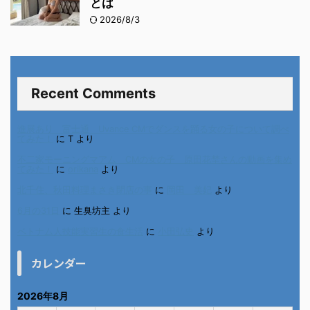
とは
2026/8/3
Recent Comments
進展あり 富士通 Uvance CMでダンスを踊る女の子について調べ
てみた！
に
T
より
不二家モーニングマアム CMの女の子 原田花埜さんの動画を集め
てみた！
に
orikana
より
北千住、秋田料理まさき閉店の事
に
岡田 美妃
より
6月の31日
に
生臭坊主
より
ベトナム人技能実習生の食生活
に
小田弘史
より
カレンダー
2026年8月