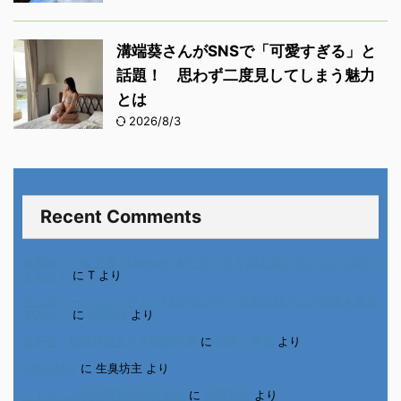
溝端葵さんがSNSで「可愛すぎる」と
話題！ 思わず二度見してしまう魅力
とは
2026/8/3
Recent Comments
進展あり 富士通 Uvance CMでダンスを踊る女の子について調べ
てみた！
に
T
より
不二家モーニングマアム CMの女の子 原田花埜さんの動画を集め
てみた！
に
orikana
より
北千住、秋田料理まさき閉店の事
に
岡田 美妃
より
6月の31日
に
生臭坊主
より
ベトナム人技能実習生の食生活
に
小田弘史
より