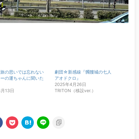
た旅の思いでは忘れない
劇団☆新感線『髑髏城の七人
シーの運ちゃんに聞いた
アオドクロ』
2025年4月26日
3月13日
TRITON（移設ver.）
ー