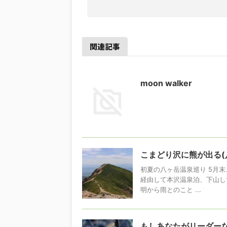
関連記事
moon walker
こまどり沢に熊が出る(
初夏の八ヶ岳温泉巡り 5月
経由して本沢温泉泊、下山し
明から雨とのこと ...
もしあなたがリーダー