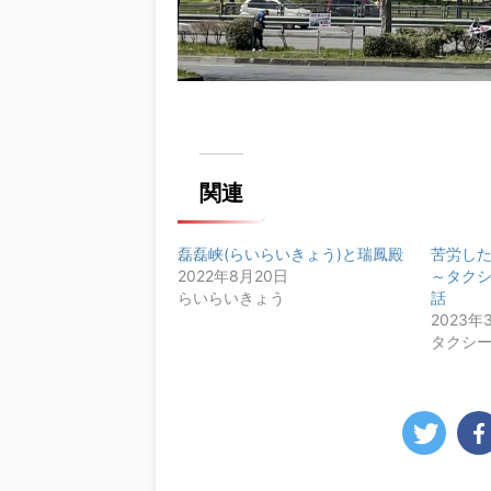
関連
磊磊峡(らいらいきょう)と瑞鳳殿
苦労し
2022年8月20日
～タク
らいらいきょう
話
2023年
タクシ