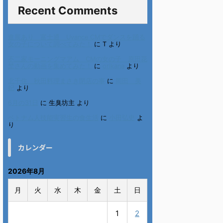
Recent Comments
進展あり 富士通 Uvance CMでダンスを踊る
女の子について調べてみた！
に
T
より
不二家モーニングマアム CMの女の子 原田花
埜さんの動画を集めてみた！
に
orikana
より
北千住、秋田料理まさき閉店の事
に
岡田 美
妃
より
6月の31日
に
生臭坊主
より
ベトナム人技能実習生の食生活
に
小田弘史
よ
り
カレンダー
2026年8月
月
火
水
木
金
土
日
1
2