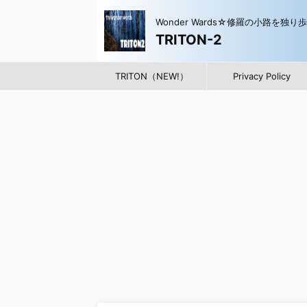
Wonder Wards☆修羅の小路を独り
TRITON-2
TRITON（NEW!）
Privacy Policy