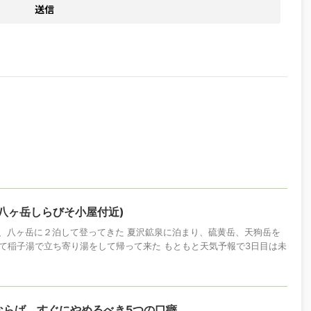
八ヶ岳しらびそ小屋付近)
末、八ヶ岳に２泊して登ってきた 夏沢鉱泉に泊まり、硫黄岳、天狗岳を
て稲子湯で立ち寄り湯をして帰って来た もともと天気予報で3日目は未
ならば、すぐにやめるべき5つの口癖