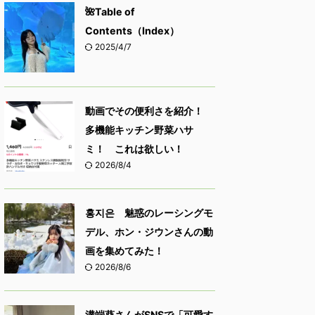
🌺Table of
Contents（Index）
2025/4/7
動画でその便利さを紹介！
多機能キッチン野菜ハサ
ミ！ これは欲しい！
2026/8/4
홍지은 魅惑のレーシングモ
デル、ホン・ジウンさんの動
画を集めてみた！
2026/8/6
溝端葵さんがSNSで「可愛す