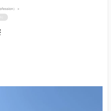
ofession）
>
on）
桜