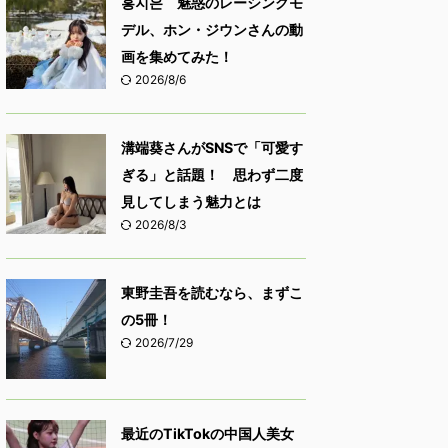
홍지은 魅惑のレーシングモ
デル、ホン・ジウンさんの動
画を集めてみた！
2026/8/6
溝端葵さんがSNSで「可愛す
ぎる」と話題！ 思わず二度
見してしまう魅力とは
2026/8/3
東野圭吾を読むなら、まずこ
の5冊！
2026/7/29
最近のTikTokの中国人美女