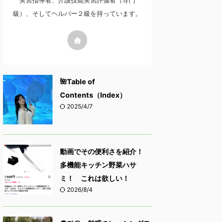
実習指導者、介護技能実習評価者（専門
級）、そしてヘルパー２級を持っています。
🌺Table of
Contents（Index）
2025/4/7
動画でその便利さを紹介！
多機能キッチン野菜ハサ
ミ！ これは欲しい！
2026/8/4