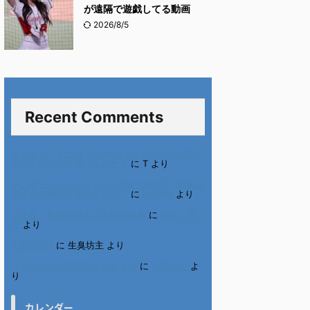
が遠隔で遊戯してる動画
2026/8/5
Recent Comments
進展あり 富士通 Uvance CMでダンスを踊る
女の子について調べてみた！
に
T
より
不二家モーニングマアム CMの女の子 原田花
埜さんの動画を集めてみた！
に
orikana
より
北千住、秋田料理まさき閉店の事
に
岡田 美
妃
より
6月の31日
に
生臭坊主
より
ベトナム人技能実習生の食生活
に
小田弘史
よ
り
カレンダー