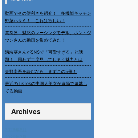
動画でその便利さを紹介！ 多機能キッチン
野菜ハサミ！ これは欲しい！
홍지은 魅惑のレーシングモデル、ホン・ジ
ウンさんの動画を集めてみた！
溝端葵さんがSNSで「可愛すぎる」と話
題！ 思わず二度見してしまう魅力とは
東野圭吾を読むなら、まずこの5冊！
最近のTikTokの中国人美女が遠隔で遊戯し
てる動画
Archives
2026年8月
2026年7月