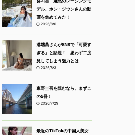
홍지은 魅惑のレーシングモ
デル、ホン・ジウンさんの動
画を集めてみた！
2026/8/6
溝端葵さんがSNSで「可愛す
ぎる」と話題！ 思わず二度
見してしまう魅力とは
2026/8/3
東野圭吾を読むなら、まずこ
の5冊！
2026/7/29
最近のTikTokの中国人美女