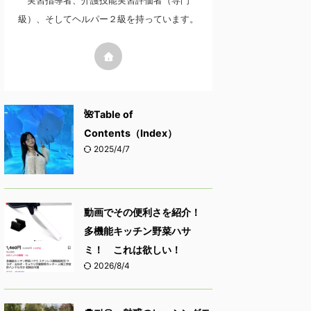
実習指導者、介護技能実習評価者（専門
級）、そしてヘルパー２級を持っています。
🌺Table of
Contents（Index）
2025/4/7
動画でその便利さを紹介！
多機能キッチン野菜ハサ
ミ！ これは欲しい！
2026/8/4