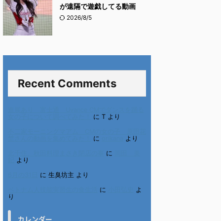
が遠隔で遊戯してる動画
2026/8/5
Recent Comments
進展あり 富士通 Uvance CMでダンスを踊る
女の子について調べてみた！
に
T
より
不二家モーニングマアム CMの女の子 原田花
埜さんの動画を集めてみた！
に
orikana
より
北千住、秋田料理まさき閉店の事
に
岡田 美
妃
より
6月の31日
に
生臭坊主
より
ベトナム人技能実習生の食生活
に
小田弘史
よ
り
カレンダー