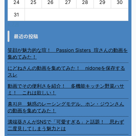
24
25
26
27
28
29
30
31
« 7月
最近の投稿
笑顔が魅力的な瑄！ Passion Sisters 瑄さんの動画を
集めてみた！
にどねさんの動画を集めてみた！ nidoneを保存する
スレ
動画でその便利さを紹介！ 多機能キッチン野菜ハサ
ミ！ これは欲しい！
홍지은 魅惑のレーシングモデル、ホン・ジウンさん
の動画を集めてみた！
溝端葵さんがSNSで「可愛すぎる」と話題！ 思わず
二度見してしまう魅力とは