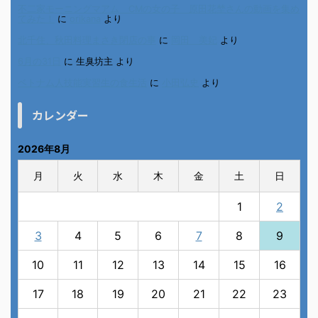
不二家モーニングマアム CMの女の子 原田花埜さんの動画を集め
てみた！
に
orikana
より
北千住、秋田料理まさき閉店の事
に
岡田 美妃
より
6月の31日
に
生臭坊主
より
ベトナム人技能実習生の食生活
に
小田弘史
より
カレンダー
2026年8月
月
火
水
木
金
土
日
1
2
3
4
5
6
7
8
9
10
11
12
13
14
15
16
17
18
19
20
21
22
23