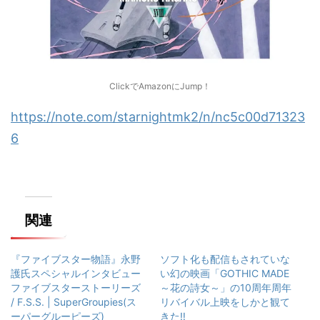
ClickでAmazonにJump！
https://note.com/starnightmk2/n/nc5c00d71323
6
関連
『ファイブスター物語』永野
ソフト化も配信もされていな
護氏スペシャルインタビュー
い幻の映画「GOTHIC MADE
ファイブスターストーリーズ
～花の詩女～」の10周年周年
/ F.S.S. | SuperGroupies(ス
リバイバル上映をしかと観て
ーパーグルーピーズ)
きた‼️