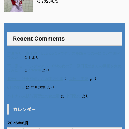
2026/8/5
Recent Comments
進展あり 富士通 Uvance CMでダンスを踊る女の子について調べ
てみた！
に
T
より
不二家モーニングマアム CMの女の子 原田花埜さんの動画を集め
てみた！
に
orikana
より
北千住、秋田料理まさき閉店の事
に
岡田 美妃
より
6月の31日
に
生臭坊主
より
ベトナム人技能実習生の食生活
に
小田弘史
より
カレンダー
2026年8月