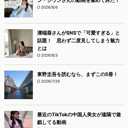
ン・ジウンさんの動画を集めてみた！
2026/8/6
溝端葵さんがSNSで「可愛すぎる」と
話題！ 思わず二度見してしまう魅力
とは
2026/8/3
東野圭吾を読むなら、まずこの5冊！
2026/7/29
最近のTikTokの中国人美女が遠隔で遊
戯してる動画