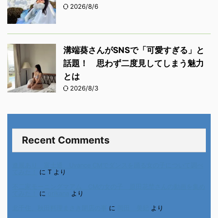
2026/8/6
溝端葵さんがSNSで「可愛すぎる」と
話題！ 思わず二度見してしまう魅力
とは
2026/8/3
Recent Comments
進展あり 富士通 Uvance CMでダンスを踊る女の子について調べ
てみた！
に
T
より
不二家モーニングマアム CMの女の子 原田花埜さんの動画を集め
てみた！
に
orikana
より
北千住、秋田料理まさき閉店の事
に
岡田 美妃
より