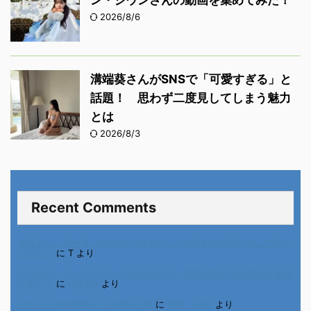
ン・ジウンさんの動画を集めてみた！
2026/8/6
溝端葵さんがSNSで「可愛すぎる」と
話題！ 思わず二度見してしまう魅力
とは
2026/8/3
Recent Comments
進展あり 富士通 Uvance CMでダンスを踊る女の子について調べ
てみた！
に
T
より
不二家モーニングマアム CMの女の子 原田花埜さんの動画を集め
てみた！
に
orikana
より
北千住、秋田料理まさき閉店の事
に
岡田 美妃
より