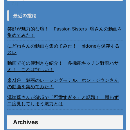
« 7月
最近の投稿
笑顔が魅力的な瑄！ Passion Sisters 瑄さんの動画を
集めてみた！
にどねさんの動画を集めてみた！ nidoneを保存する
スレ
動画でその便利さを紹介！ 多機能キッチン野菜ハサ
ミ！ これは欲しい！
홍지은 魅惑のレーシングモデル、ホン・ジウンさん
の動画を集めてみた！
溝端葵さんがSNSで「可愛すぎる」と話題！ 思わず
二度見してしまう魅力とは
Archives